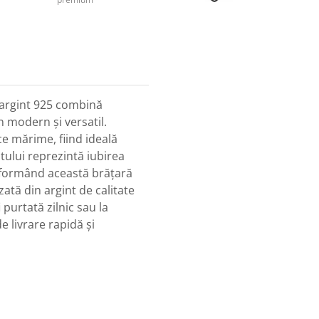
n argint 925 combină
n modern și versatil.
ce mărime, fiind ideală
itului reprezintă iubirea
nsformând această brățară
ată din argint de calitate
 purtată zilnic sau la
e livrare rapidă și