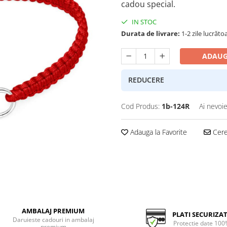
cadou special.
IN STOC
Durata de livrare:
1-2 zile lucrăto
ADAUG
REDUCERE
Cod Produs:
1b-124R
Ai nevoie
Adauga la Favorite
Cere 
AMBALAJ PREMIUM
PLATI SECURIZA
Daruieste cadouri in ambalaj
Protectie date 100
premium