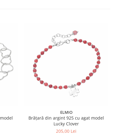
NOU
ELMIO
 model
Brățară din argint 925 cu agat model
Brățară 
Lucky Clover
205,00 Lei