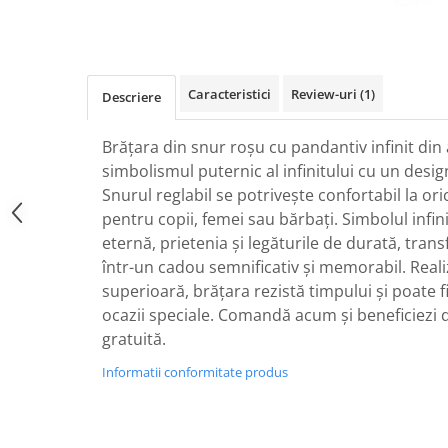
Caracteristici
Review-uri
(1)
Descriere
Brățara din snur roșu cu pandantiv infinit di
simbolismul puternic al infinitului cu un desig
Snurul reglabil se potrivește confortabil la ori
pentru copii, femei sau bărbați. Simbolul infin
eternă, prietenia și legăturile de durată, tra
într-un cadou semnificativ și memorabil. Realiz
superioară, brățara rezistă timpului și poate fi
ocazii speciale. Comandă acum și beneficiezi d
gratuită.
Informatii conformitate produs