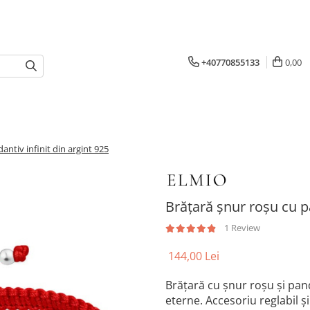
+40770855133
0,00
antiv infinit din argint 925
Brățară șnur roșu cu pa
1 Review
144,00 Lei
Brățară cu șnur roșu și panda
eterne. Accesoriu reglabil ș