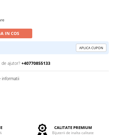
are
A IN COS
APLICA CUPON
 de ajutor?
+40770855133
informatii
TE
CALITATE PREMIUM
%
Bijuterii de inalta calitate