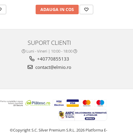
ADAUGA IN COS
AD
SUPORT CLIENTI
🕒 Luni - Vineri | 10:00 - 18:00 🕒
+40770855133
contact@elmio.ro
©Copyright S.C. Silver Premium S.R.L. 2026
Platforma E-