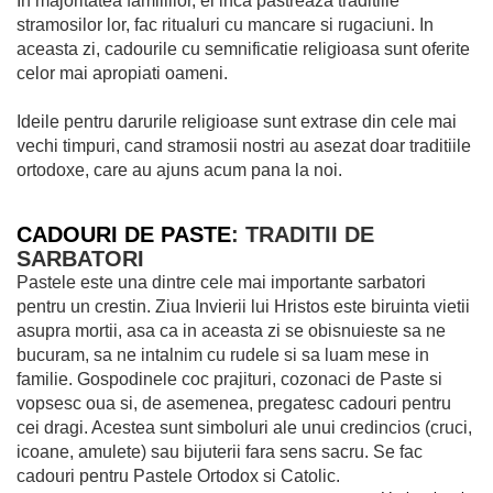
In majoritatea familiilor, ei inca pastreaza traditiile
stramosilor lor, fac ritualuri cu mancare si rugaciuni. In
aceasta zi, cadourile cu semnificatie religioasa sunt oferite
celor mai apropiati oameni.
Ideile pentru darurile religioase sunt extrase din cele mai
vechi timpuri, cand stramosii nostri au asezat doar traditiile
ortodoxe, care au ajuns acum pana la noi.
CADOURI DE PASTE
: TRADITII DE
SARBATORI
Pastele este una dintre cele mai importante sarbatori
pentru un crestin. Ziua Invierii lui Hristos este biruinta vietii
asupra mortii, asa ca in aceasta zi se obisnuieste sa ne
bucuram, sa ne intalnim cu rudele si sa luam mese in
familie. Gospodinele coc prajituri, cozonaci de Paste si
vopsesc oua si, de asemenea, pregatesc cadouri pentru
cei dragi. Acestea sunt simboluri ale unui credincios (cruci,
icoane, amulete) sau bijuterii fara sens sacru. Se fac
cadouri pentru Pastele Ortodox si Catolic.