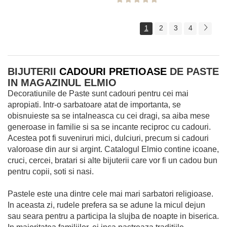
1
2
3
4
BIJUTERII
CADOURI PRETIOASE
DE PASTE
IN MAGAZINUL ELMIO
Decoratiunile de Paste sunt cadouri pentru cei mai
apropiati. Intr-o sarbatoare atat de importanta, se
obisnuieste sa se intalneasca cu cei dragi, sa aiba mese
generoase in familie si sa se incante reciproc cu cadouri.
Acestea pot fi suveniruri mici, dulciuri, precum si cadouri
valoroase din aur si argint. Catalogul Elmio contine icoane,
cruci, cercei, bratari si alte bijuterii care vor fi un cadou bun
pentru copii, soti si nasi.
Pastele este una dintre cele mai mari sarbatori religioase.
In aceasta zi, rudele prefera sa se adune la micul dejun
sau seara pentru a participa la slujba de noapte in biserica.