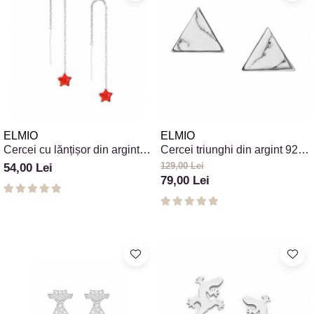
ELMIO
ELMIO
Cercei cu lănțișor din argint
Cercei triunghi din argint 925
925 și pandantiv steluță
cu piatră Howlit
129,00 Lei
54,00 Lei
79,00 Lei