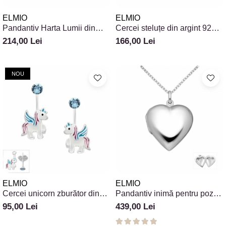
ELMIO
ELMIO
Pandantiv Harta Lumii din
Cercei steluțe din argint 925
argint 925 cu cubic zirconia
model Constellation
214,00 Lei
166,00 Lei
NOU
ELMIO
ELMIO
Cercei unicorn zburător din
Pandantiv inimă pentru poză
argint 925 cu email și zirconiu
din argint 925 Simple Heart
95,00 Lei
439,00 Lei