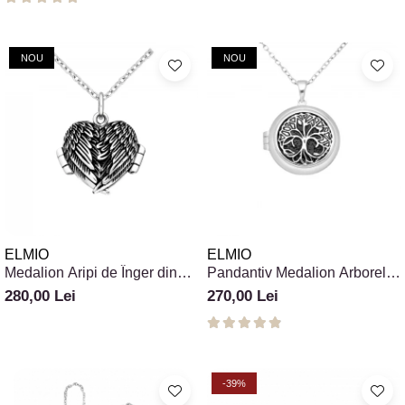
NOU
NOU
ELMIO
ELMIO
Medalion Aripi de Înger din
Pandantiv Medalion Arborele
Argint 925 pentru Poză în
Vieții pentru Fotografie -
280,00 Lei
270,00 Lei
Interior
Argint 925
-39%