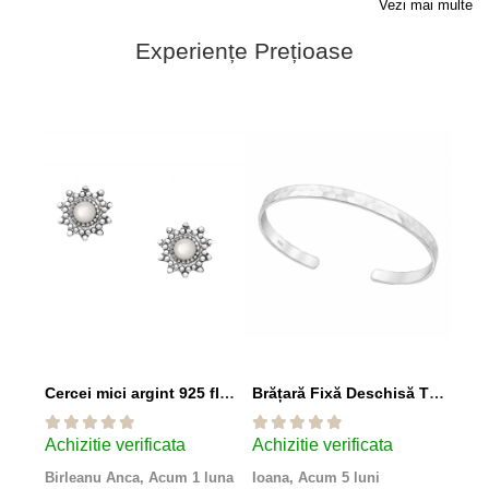
Vezi mai multe
Experiențe Prețioase
Cercei mici argint 925 floare patinată cu sidef alb
Brățară Fixă Deschisă Tip Cuff din Argint 925
Achizitie verificata
Achizitie verificata
Achi
Birleanu Anca,
Acum 1 luna
Ioana,
Acum 5 luni
Ște