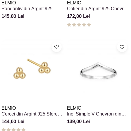
Colectia „ Bijuterii Rodiate ”
Cadouri Mos Nicolae
ELMIO
ELMIO
Lantisoare
Pandantiv din Argint 925
Colier din Argint 925 Chevron
Colectia „ Bijuterii cu Email ”
Cadouri Craciun
Vezi toate
Balerină - Cadou pentru
Geometric
145,00 Lei
172,00 Lei
Vezi toate
Cadouri de Lux
Dansatoare
BRATARI
Cadouri Corporate
Bratari Argint
Vezi toate
Bratari de Mana
Bratari de Glezna
Bratari cu Pietre
Vezi toate
BROSE
VEZI TOATE BIJUTERIILE ELMIO
ELMIO
ELMIO
Cercei din Argint 925 Sfere
Inel Simple V Chevron din
Trinity Triple
Argint 925
144,00 Lei
139,00 Lei