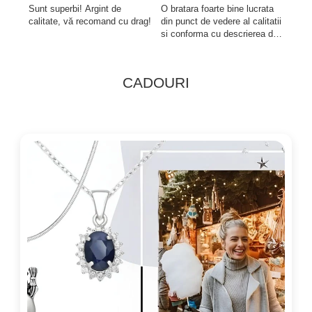
Sunt superbi! Argint de
O bratara foarte bine lucrata
Inel
calitate, vă recomand cu drag!
din punct de vedere al calitatii
desc
si conforma cu descrierea de
livr
pe site. Inca nu am purtat-o
ajun
suficient de mult ca sa vad
supe
cum se comporta in timp. A
a ve
CADOURI
fost foarte bine protejata in
de c
timpul transportului si frumos
pentr
ambalata. Not...