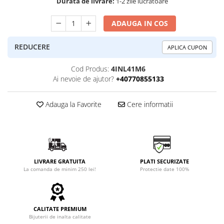
Durata de livrare:
1-2 zile lucrătoare
ADAUGA IN COS
REDUCERE
APLICA CUPON
Cod Produs:
4INL41M6
Ai nevoie de ajutor?
+40770855133
Adauga la Favorite
Cere informatii
LIVRARE GRATUITA
PLATI SECURIZATE
La comanda de minim 250 lei!
Protectie date 100%
CALITATE PREMIUM
Bijuterii de inalta calitate