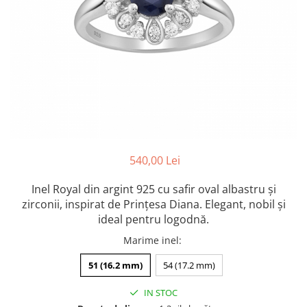
Colectia „ Bijuterii Rodiate ”
Cadouri Mos Nicolae
Lantisoare
Colectia „ Bijuterii cu Email ”
Cadouri Craciun
Vezi toate
Vezi toate
Cadouri de Lux
BRATARI
Cadouri Corporate
Bratari Argint
Vezi toate
Bratari de Mana
Bratari de Glezna
Bratari cu Pietre
Vezi toate
BROSE
540,00 Lei
VEZI TOATE BIJUTERIILE ELMIO
Inel Royal din argint 925 cu safir oval albastru și
zirconii, inspirat de Prințesa Diana. Elegant, nobil și
ideal pentru logodnă.
Marime inel
:
51 (16.2 mm)
54 (17.2 mm)
IN STOC