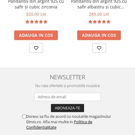
Pandantiv din argint 925 cu
Pandantiv din argint 925 cu
safir și cubic zirconia
safir albastru și cubic
zirconia
320,00 Lei
289,00 Lei
ADAUGA IN COS
ADAUGA IN COS
NEWSLETTER
Nu rata ofertele si promotiile noastre
Doresc sa fiu de acord cu noutatile magazinului
Elmio.ro. Afla mai multe in
Politica de
Confidentialitate