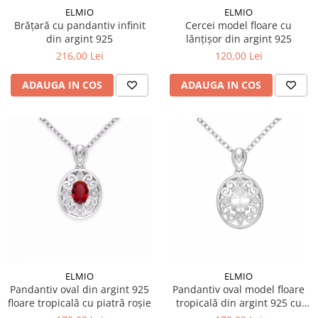
ELMIO
ELMIO
Brățară cu pandantiv infinit
Cercei model floare cu
din argint 925
lănțișor din argint 925
216,00 Lei
120,00 Lei
ADAUGA IN COS
ADAUGA IN COS
ELMIO
ELMIO
Pandantiv oval din argint 925
Pandantiv oval model floare
floare tropicală cu piatră roșie
tropicală din argint 925 cu
zirconia