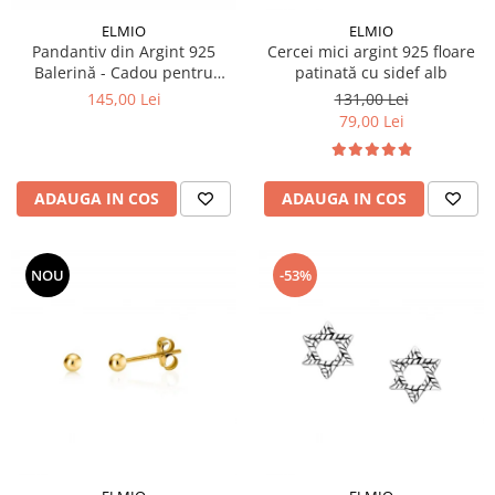
Colectia „ Bijuterii Rodiate ”
Cadouri Mos Nicolae
Lantisoare
ELMIO
ELMIO
Colectia „ Bijuterii cu Email ”
Cadouri Craciun
Vezi toate
Pandantiv din Argint 925
Cercei mici argint 925 floare
Vezi toate
Cadouri de Lux
Balerină - Cadou pentru
patinată cu sidef alb
BRATARI
Dansatoare
145,00 Lei
131,00 Lei
Cadouri Corporate
Bratari Argint
79,00 Lei
Vezi toate
Bratari de Mana
Bratari de Glezna
Bratari cu Pietre
ADAUGA IN COS
ADAUGA IN COS
Vezi toate
BROSE
NOU
-53%
VEZI TOATE BIJUTERIILE ELMIO