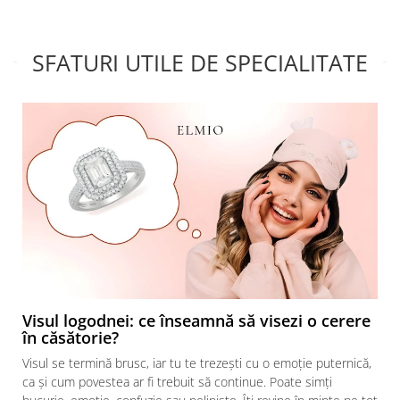
pe site. Inca nu am purtat-o
ajun
suficient de mult ca sa vad
sup
cum se comporta in timp. A
a v
fost foarte bine protejata in
de 
SFATURI UTILE DE SPECIALITATE
timpul transportului si frumos
pent
ambalata. Not...
Visul logodnei: ce înseamnă să visezi o cerere
în căsătorie?
Visul se termină brusc, iar tu te trezești cu o emoție puternică,
ca și cum povestea ar fi trebuit să continue. Poate simți