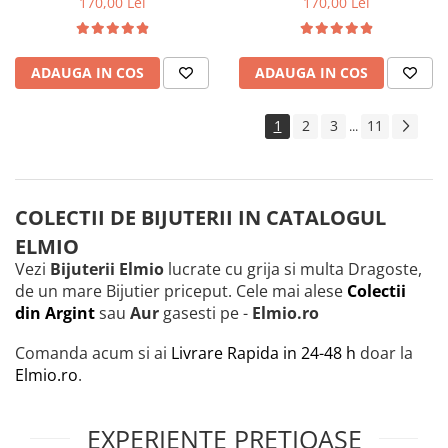
170,00 Lei
170,00 Lei
ADAUGA IN COS
ADAUGA IN COS
1
2
3
11
...
COLECTII DE BIJUTERII IN CATALOGUL
ELMIO
Vezi
Bijuterii Elmio
lucrate cu grija si multa Dragoste,
de un mare Bijutier priceput. Cele mai alese
Colectii
din Argint
sau
Aur
gasesti pe -
Elmio.ro
Comanda acum si ai
Livrare Rapida in 24-48 h
doar la
Elmio.ro
.
EXPERIENȚE PREȚIOASE