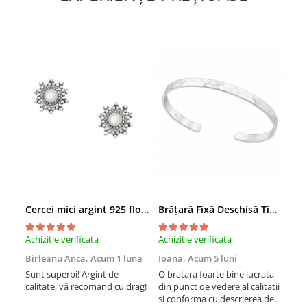
Cercei mici argint 925 floare patinată cu sidef alb
Brățară Fixă Deschisă Tip Cuff din Argint 925
Achizitie verificata
Achizitie verificata
Achi
Birleanu Anca,
Acum 1 luna
Ioana,
Acum 5 luni
Ște
Sunt superbi! Argint de
O bratara foarte bine lucrata
Ine
calitate, vă recomand cu drag!
din punct de vedere al calitatii
des
si conforma cu descrierea de
livr