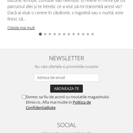
bucurie, emoție, confuzie sau neliniște. Îți revine în minte pe tot
parcursul zilei și te întrebi: ce a vrut să-mi transmită acest vis?
Dacă ai visat o cerere în căsătorie, o logodnă sau o nuntă, este
firesc să...
Citeste mai mult
NEWSLETTER
Nu rata ofertele si promotiile noastre
Doresc sa fiu de acord cu noutatile magazinului
Elmio.ro. Afla mai multe in
Politica de
Confidentialitate
SOCIAL