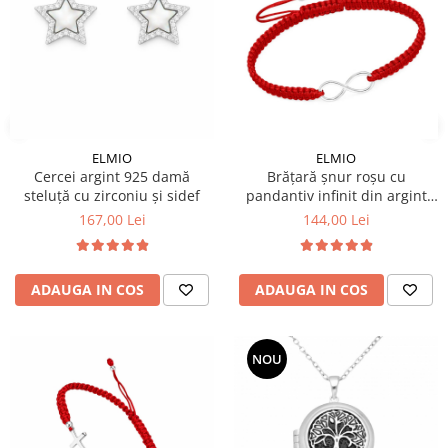
ELMIO
ELMIO
Cercei argint 925 damă
Brățară șnur roșu cu
steluță cu zirconiu și sidef
pandantiv infinit din argint
925
167,00 Lei
144,00 Lei
ADAUGA IN COS
ADAUGA IN COS
NOU