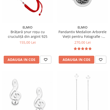
ELMIO
ELMIO
Brățară șnur roșu cu
Pandantiv Medalion Arborele
cruciuliță din argint 925
Vieții pentru Fotografie -
Argint 925
155,00 Lei
270,00 Lei
ADAUGA IN COS
ADAUGA IN COS