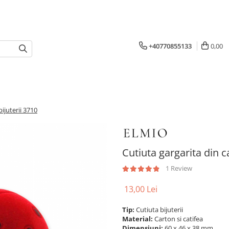
+40770855133
0,00
ijuterii 3710
Cutiuta gargarita din c
1 Review
13,00 Lei
Tip:
Cutiuta bijuterii
Material:
Carton si catifea
Dimensiuni:
60 x 46 x 38 mm