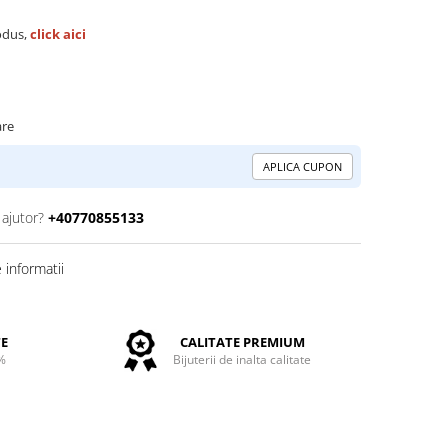
odus,
click aici
are
APLICA CUPON
 ajutor?
+40770855133
informatii
TE
CALITATE PREMIUM
%
Bijuterii de inalta calitate