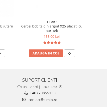
ELMIO
ijuterii
Cercei bobiță din argint 925 placați cu
Cercei St
aur 18k
138,00 Lei
ADAUGA IN COS
AD
SUPORT CLIENTI
🕒 Luni - Vineri | 10:00 - 18:00 🕒
+40770855133
contact@elmio.ro