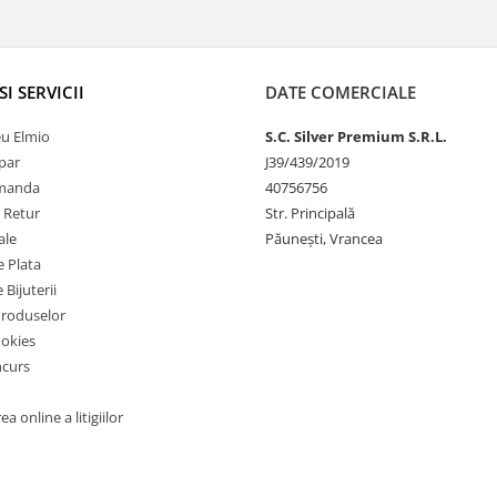
SI SERVICII
DATE COMERCIALE
u Elmio
S.C. Silver Premium S.R.L.
par
J39/439/2019
omanda
40756756
e Retur
Str. Principală
ale
Păunești, Vrancea
 Plata
 Bijuterii
Produselor
ookies
ncurs
a online a litigiilor