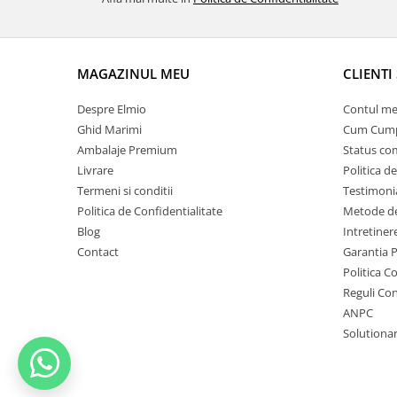
MAGAZINUL MEU
CLIENTI 
Despre Elmio
Contul me
Ghid Marimi
Cum Cum
Ambalaje Premium
Status c
Livrare
Politica d
Termeni si conditii
Testimoni
Politica de Confidentialitate
Metode de
Blog
Intretinere
Contact
Garantia 
Politica C
Reguli Co
ANPC
Solutionare