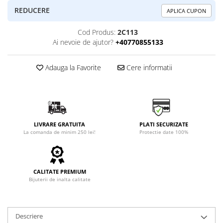
REDUCERE
APLICA CUPON
Cod Produs:
2C113
Ai nevoie de ajutor?
+40770855133
Adauga la Favorite
Cere informatii
LIVRARE GRATUITA
PLATI SECURIZATE
La comanda de minim 250 lei!
Protectie date 100%
CALITATE PREMIUM
Bijuterii de inalta calitate
Descriere