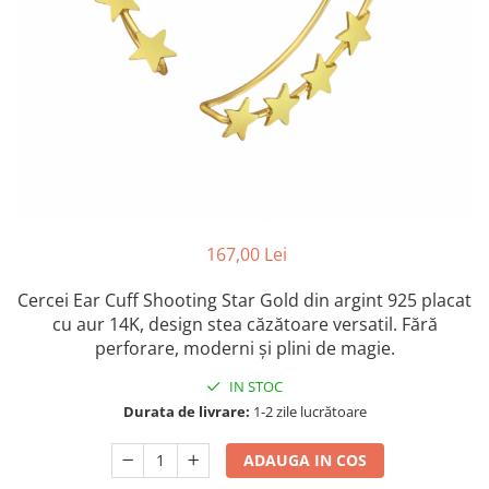
Colectia „ Bijuterii Rodiate ”
Cadouri Mos Nicolae
Lantisoare
Colectia „ Bijuterii cu Email ”
Cadouri Craciun
Vezi toate
Vezi toate
Cadouri de Lux
BRATARI
Cadouri Corporate
Bratari Argint
Vezi toate
Bratari de Mana
Bratari de Glezna
Bratari cu Pietre
Vezi toate
BROSE
167,00 Lei
VEZI TOATE BIJUTERIILE ELMIO
Cercei Ear Cuff Shooting Star Gold din argint 925 placat
cu aur 14K, design stea căzătoare versatil. Fără
perforare, moderni și plini de magie.
IN STOC
Durata de livrare:
1-2 zile lucrătoare
ADAUGA IN COS