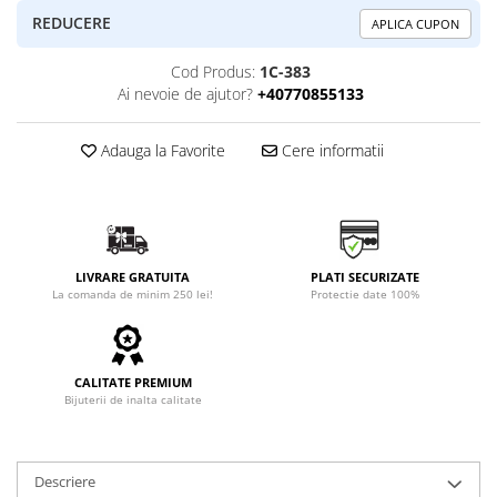
REDUCERE
APLICA CUPON
Cod Produs:
1C-383
Ai nevoie de ajutor?
+40770855133
Adauga la Favorite
Cere informatii
LIVRARE GRATUITA
PLATI SECURIZATE
La comanda de minim 250 lei!
Protectie date 100%
CALITATE PREMIUM
Bijuterii de inalta calitate
Descriere