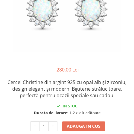
Colectia „ Bijuterii Rodiate ”
Cadouri Mos Nicolae
Lantisoare
Colectia „ Bijuterii cu Email ”
Cadouri Craciun
Vezi toate
Vezi toate
Cadouri de Lux
BRATARI
Cadouri Corporate
Bratari Argint
Vezi toate
Bratari de Mana
Bratari de Glezna
Bratari cu Pietre
Vezi toate
BROSE
280,00 Lei
VEZI TOATE BIJUTERIILE ELMIO
Cercei Christine din argint 925 cu opal alb și zirconiu,
design elegant și modern. Bijuterie strălucitoare,
perfectă pentru ocazii speciale sau cadou.
IN STOC
Durata de livrare:
1-2 zile lucrătoare
ADAUGA IN COS