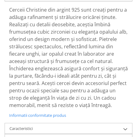
Cerceii Christine din argint 925 sunt creați pentru a
adăuga rafinament și strălucire oricărei ținute.
Realizați cu detalii deosebite, aceștia îmbină
frumusețea cubic zirconiei cu eleganța opalului alb,
oferind un design modern și sofisticat. Pietrele
strălucesc spectaculos, reflectând lumina din
fiecare unghi, iar opalul creat în laborator are
aceeași structură și frumusețe ca cel natural.
Închiderea englezească asigură confort și siguranță
la purtare, făcându-i ideali atât pentru zi, cât și
pentru seară. Acești cercei devin accesoriul perfect
pentru ocazii speciale sau pentru a adăuga un
strop de eleganță în viața de zi cu zi. Un cadou
memorabil, menit să reziste o viață întreagă.
Informatii conformitate produs
Caracteristici