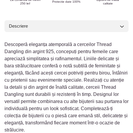
Protectie date 100%
250 lei!
calitate
Descriere
Descoperă eleganța atemporală a cerceilor Thread
Dangling din argint 925, concepuți pentru femeile care
apreciază simplitatea și rafinamentul. Liniile delicate și
bara strălucitoare conferă o notă subtilă de feminitate și
eleganță, făcând acești cercei potriviți pentru birou, întâlniri
cu prietenii sau evenimente speciale. Realizați cu atenție
la detalii și din argint de înaltă calitate, cerceii Thread
Dangling sunt durabili și rezistenți în timp. Designul lor
versatil permite combinarea cu alte bijuterii sau purtarea lor
individuală pentru un look sofisticat. Completează-ți
colecția de bijuterii cu o piesă care emană stil, delicatețe și
eleganță, transformând fiecare moment într-o ocazie de
strălucire.