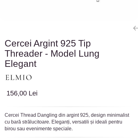
Colectia „ Bijuterii Rodiate ”
Cadouri Mos Nicolae
Lantisoare
Colectia „ Bijuterii cu Email ”
Cadouri Craciun
Vezi toate
Vezi toate
Cadouri de Lux
BRATARI
Cadouri Corporate
Bratari Argint
Vezi toate
Bratari de Mana
Cercei Argint 925 Tip
Bratari de Glezna
Threader - Model Lung
Bratari cu Pietre
Elegant
Vezi toate
BROSE
VEZI TOATE BIJUTERIILE ELMIO
156,00 Lei
Cercei Thread Dangling din argint 925, design minimalist
cu bară strălucitoare. Eleganți, versatili și ideali pentru
birou sau evenimente speciale.