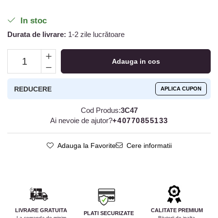
In stoc
Durata de livrare:
1-2 zile lucrătoare
Adauga in cos
REDUCERE
APLICA CUPON
Cod Produs:
3C47
Ai nevoie de ajutor?
+40770855133
Adauga la Favorite
Cere informatii
LIVRARE GRATUITA
CALITATE PREMIUM
PLATI SECURIZATE
La comanda de minim
Bijuterii de inalta