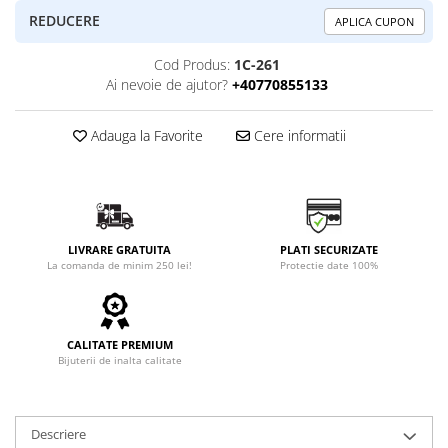
REDUCERE
APLICA CUPON
Cod Produs:
1C-261
Ai nevoie de ajutor?
+40770855133
Adauga la Favorite
Cere informatii
LIVRARE GRATUITA
PLATI SECURIZATE
La comanda de minim 250 lei!
Protectie date 100%
CALITATE PREMIUM
Bijuterii de inalta calitate
Descriere