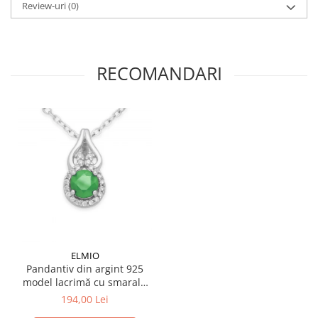
Review-uri
(0)
RECOMANDARI
ELMIO
Pandantiv din argint 925
model lacrimă cu smarald
și zirconii
194,00 Lei