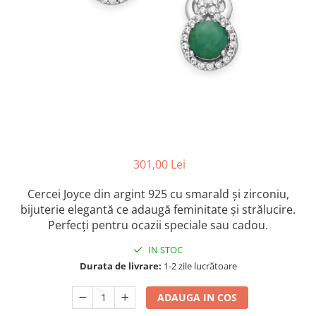
Colectia „ Bijuterii Rodiate ”
Cadouri Mos Nicolae
Lantisoare
Colectia „ Bijuterii cu Email ”
Cadouri Craciun
Vezi toate
Vezi toate
Cadouri de Lux
BRATARI
Cadouri Corporate
Bratari Argint
Vezi toate
Bratari de Mana
Bratari de Glezna
Bratari cu Pietre
Vezi toate
BROSE
301,00 Lei
VEZI TOATE BIJUTERIILE ELMIO
Cercei Joyce din argint 925 cu smarald și zirconiu,
bijuterie elegantă ce adaugă feminitate și strălucire.
Perfecți pentru ocazii speciale sau cadou.
IN STOC
Durata de livrare:
1-2 zile lucrătoare
ADAUGA IN COS