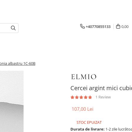
+40770855133
0,00
conia albastru 1C-60B
Cercei argint mici cubi
1 Review
107,00 Lei
STOC EPUIZAT
Durata de livrare:
1-2 zile lucrăto