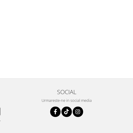
SOCIAL
Urmareste-ne in social media
.