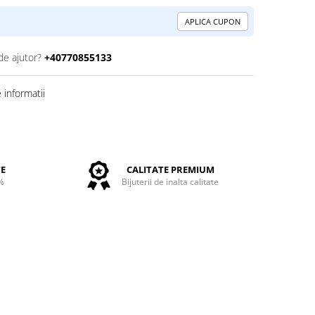
APLICA CUPON
de ajutor?
+40770855133
informatii
TE
CALITATE PREMIUM
%
Bijuterii de inalta calitate