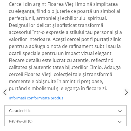
Cerceii din argint Floarea Vieții îmbină simplitatea
cu eleganța, fiind o bijuterie ce poartă un simbol al
perfecțiunii, armoniei și echilibrului spiritual.
Designul lor delicat și sofisticat transformă
accesoriul într-o expresie a stilului tău personal și a
valorilor interioare. Acești cercei pot fi purtați zilnic
pentru a adăuga o notă de rafinament subtil sau la
ocazii speciale pentru un impact vizual elegant.
Fiecare detaliu este lucrat cu atenție, reflectând
calitatea și autenticitatea bijuteriilor Elmio. Adaugă
cerceii Floarea Vieții colecției tale și transformă
momentele obișnuite în amintiri prețioase,
purtând simbolismul și eleganța în fiecare zi.
Informatii conformitate produs
Caracteristici
Review-uri
(0)