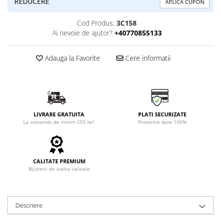
REDUCERE
APLICA CUPON
Cod Produs:
3C158
Ai nevoie de ajutor?
+40770855133
Adauga la Favorite
Cere informatii
LIVRARE GRATUITA
PLATI SECURIZATE
La comanda de minim 250 lei!
Protectie date 100%
CALITATE PREMIUM
Bijuterii de inalta calitate
Descriere