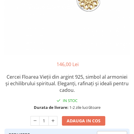
Colectia „ Bijuterii Rodiate ”
Cadouri Mos Nicolae
Lantisoare
Colectia „ Bijuterii cu Email ”
Cadouri Craciun
Vezi toate
Vezi toate
Cadouri de Lux
BRATARI
Cadouri Corporate
Bratari Argint
Vezi toate
Bratari de Mana
Bratari de Glezna
Bratari cu Pietre
Vezi toate
146,00 Lei
BROSE
Cercei Floarea Vieții din argint 925, simbol al armoniei
VEZI TOATE BIJUTERIILE ELMIO
și echilibrului spiritual. Eleganți, rafinați și ideali pentru
cadou.
IN STOC
Durata de livrare:
1-2 zile lucrătoare
ADAUGA IN COS