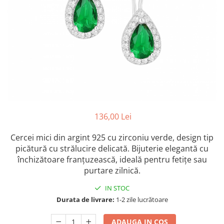
Colectia „ Bijuterii Rodiate ”
Cadouri Mos Nicolae
Lantisoare
Colectia „ Bijuterii cu Email ”
Cadouri Craciun
Vezi toate
Vezi toate
Cadouri de Lux
BRATARI
Cadouri Corporate
Bratari Argint
Vezi toate
Bratari de Mana
Bratari de Glezna
Bratari cu Pietre
Vezi toate
BROSE
136,00 Lei
VEZI TOATE BIJUTERIILE ELMIO
Cercei mici din argint 925 cu zirconiu verde, design tip
picătură cu strălucire delicată. Bijuterie elegantă cu
închizătoare franțuzească, ideală pentru fetițe sau
purtare zilnică.
IN STOC
Durata de livrare:
1-2 zile lucrătoare
ADAUGA IN COS