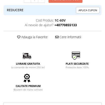
REDUCERE
APLICA CUPON
Cod Produs:
1C-60V
Ai nevoie de ajutor?
+40770855133
Adauga la Favorite
Cere informatii
LIVRARE GRATUITA
PLATI SECURIZATE
La comanda de minim 250 lei!
Protectie date 100%
CALITATE PREMIUM
Bijuterii de inalta calitate