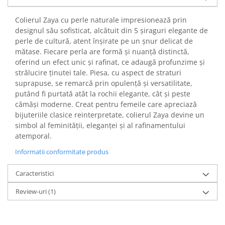
Colierul Zaya cu perle naturale impresionează prin
designul său sofisticat, alcătuit din 5 șiraguri elegante de
perle de cultură, atent înșirate pe un șnur delicat de
mătase. Fiecare perla are formă și nuanță distinctă,
oferind un efect unic și rafinat, ce adaugă profunzime și
strălucire ținutei tale. Piesa, cu aspect de straturi
suprapuse, se remarcă prin opulență și versatilitate,
putând fi purtată atât la rochii elegante, cât și peste
cămăși moderne. Creat pentru femeile care apreciază
bijuteriile clasice reinterpretate, colierul Zaya devine un
simbol al feminității, eleganței și al rafinamentului
atemporal.
Informatii conformitate produs
Caracteristici
Review-uri
(1)