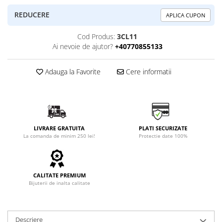
REDUCERE
APLICA CUPON
Cod Produs:
3CL11
Ai nevoie de ajutor?
+40770855133
Adauga la Favorite
Cere informatii
LIVRARE GRATUITA
PLATI SECURIZATE
La comanda de minim 250 lei!
Protectie date 100%
CALITATE PREMIUM
Bijuterii de inalta calitate
Descriere