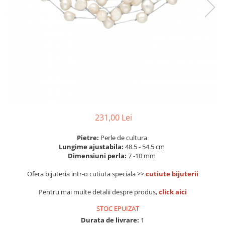
Colectia „ Bijuterii Rodiate ”
Cadouri Mos Nicolae
Lantisoare
Colectia „ Bijuterii cu Email ”
Cadouri Craciun
Vezi toate
Vezi toate
Cadouri de Lux
BRATARI
Cadouri Corporate
Bratari Argint
Vezi toate
Bratari de Mana
Bratari de Glezna
Bratari cu Pietre
Vezi toate
BROSE
231,00 Lei
VEZI TOATE BIJUTERIILE ELMIO
Pietre:
Perle de cultura
Lungime ajustabila:
48.5 - 54.5 cm
Dimensiuni perla:
7 -10 mm
Ofera bijuteria intr-o cutiuta speciala >>
cutiute bijuterii
Pentru mai multe detalii despre produs,
click aici
STOC EPUIZAT
Durata de livrare:
1