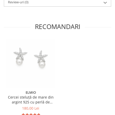
Review-uri
(0)
RECOMANDARI
ELMIO
Cercei steluță de mare din
argint 925 cu perlă de
cultură
180,00 Lei