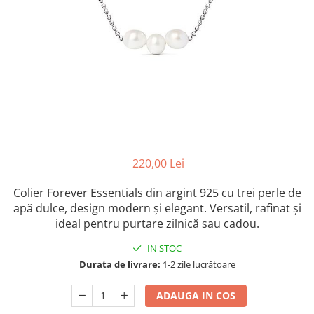
Colectia „ Bijuterii Rodiate ”
Cadouri Mos Nicolae
Lantisoare
Colectia „ Bijuterii cu Email ”
Cadouri Craciun
Vezi toate
Vezi toate
Cadouri de Lux
BRATARI
Cadouri Corporate
Bratari Argint
Vezi toate
Bratari de Mana
Bratari de Glezna
Bratari cu Pietre
Vezi toate
BROSE
220,00 Lei
VEZI TOATE BIJUTERIILE ELMIO
Colier Forever Essentials din argint 925 cu trei perle de
apă dulce, design modern și elegant. Versatil, rafinat și
ideal pentru purtare zilnică sau cadou.
IN STOC
Durata de livrare:
1-2 zile lucrătoare
ADAUGA IN COS