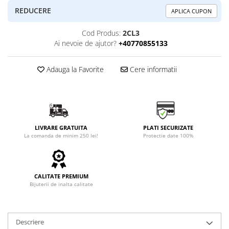
REDUCERE
APLICA CUPON
Cod Produs:
2CL3
Ai nevoie de ajutor?
+40770855133
Adauga la Favorite
Cere informatii
LIVRARE GRATUITA
PLATI SECURIZATE
La comanda de minim 250 lei!
Protectie date 100%
CALITATE PREMIUM
Bijuterii de inalta calitate
Descriere