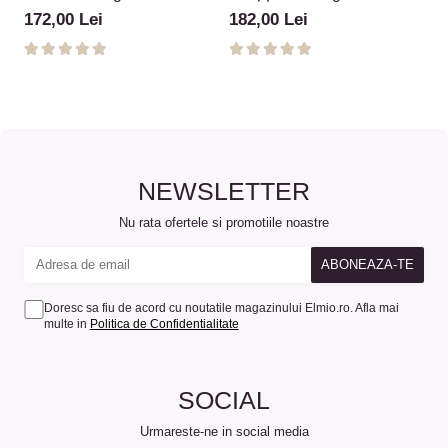
Chevron Geometric
Snake Moments
A
172,00 Lei
182,00 Lei
1
NEWSLETTER
Nu rata ofertele si promotiile noastre
Doresc sa fiu de acord cu noutatile magazinului Elmio.ro. Afla mai
multe in
Politica de Confidentialitate
SOCIAL
Urmareste-ne in social media