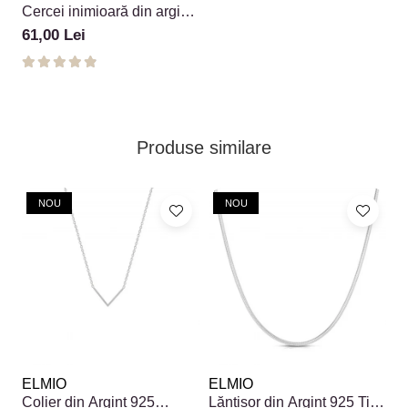
Cercei inimioară din argint
925 cu zirconiu
61,00 Lei
Produse similare
NOU
NOU
ELMIO
ELMIO
E
Colier din Argint 925
Lănțișor din Argint 925 Tip
P