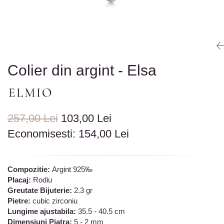
Colectia „ Bijuterii Rodiate ”
Cadouri Mos Nicolae
Lantisoare
Colectia „ Bijuterii cu Email ”
Cadouri Craciun
Vezi toate
Vezi toate
Cadouri de Lux
BRATARI
Cadouri Corporate
Bratari Argint
Vezi toate
Bratari de Mana
Colier din argint - Elsa
Bratari de Glezna
Bratari cu Pietre
Vezi toate
BROSE
257,00 Lei
103,00 Lei
VEZI TOATE BIJUTERIILE ELMIO
Economisesti:
154,00
Lei
Compozitie:
Argint 925‰
Placaj:
Rodiu
Greutate Bijuterie:
2.3 gr
Pietre:
cubic zirconiu
Lungime ajustabila:
35.5 - 40.5 cm
Dimensiuni Piatra:
5 - 2 mm