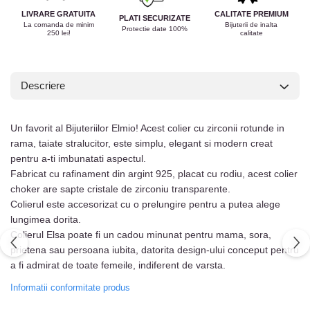
LIVRARE GRATUITA
CALITATE PREMIUM
PLATI SECURIZATE
La comanda de minim
Bijuterii de inalta
Protectie date 100%
250 lei!
calitate
Descriere
Un favorit al Bijuteriilor Elmio! Acest colier cu zirconii rotunde in
rama, taiate stralucitor, este simplu, elegant si modern creat
pentru a-ti imbunatati aspectul.
Fabricat cu rafinament din argint 925, placat cu rodiu, acest colier
choker are sapte cristale de zirconiu transparente.
Colierul este accesorizat cu o prelungire pentru a putea alege
lungimea dorita.
Colierul Elsa poate fi un cadou minunat pentru mama, sora,
prietena sau persoana iubita, datorita design-ului conceput pentru
a fi admirat de toate femeile, indiferent de varsta.
Informatii conformitate produs