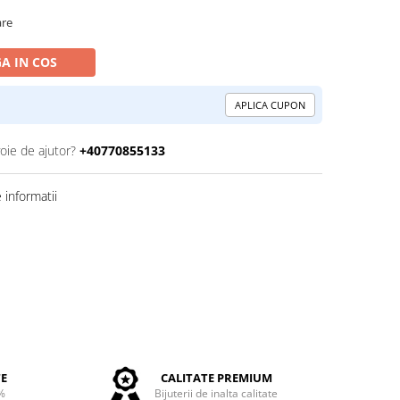
are
A IN COS
APLICA CUPON
oie de ajutor?
+40770855133
informatii
TE
CALITATE PREMIUM
%
Bijuterii de inalta calitate