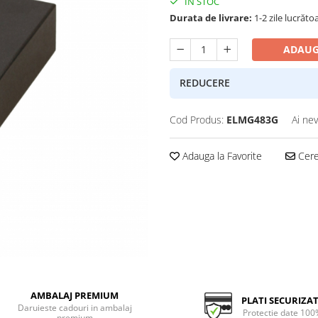
IN STOC
Durata de livrare:
1-2 zile lucrăto
ADAUG
REDUCERE
Cod Produs:
ELMG483G
Ai nev
Adauga la Favorite
Cere 
AMBALAJ PREMIUM
PLATI SECURIZA
Daruieste cadouri in ambalaj
Protectie date 100
premium