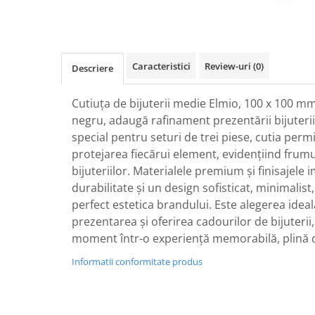
Caracteristici
Review-uri
(0)
Descriere
Cutiuța de bijuterii medie Elmio, 100 x 100 m
negru, adaugă rafinament prezentării bijuteri
special pentru seturi de trei piese, cutia perm
protejarea fiecărui element, evidențiind frum
bijuteriilor. Materialele premium și finisajele 
durabilitate și un design sofisticat, minimalis
perfect estetica brandului. Este alegerea idea
prezentarea și oferirea cadourilor de bijuteri
moment într-o experiență memorabilă, plină de
Informatii conformitate produs