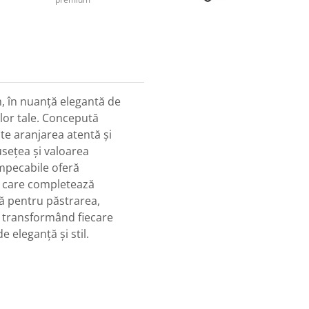
m, în nuanță elegantă de
ilor tale. Concepută
ite aranjarea atentă și
usețea și valoarea
impecabile oferă
t, care completează
lă pentru păstrarea,
i, transformând fiecare
 eleganță și stil.