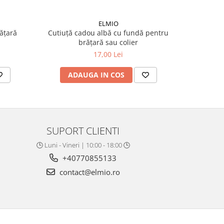
ELMIO
ățară
Cutiuță cadou albă cu fundă pentru
brățară sau colier
17,00 Lei
ADAUGA IN COS
SUPORT CLIENTI
🕒 Luni - Vineri | 10:00 - 18:00 🕒
+40770855133
contact@elmio.ro