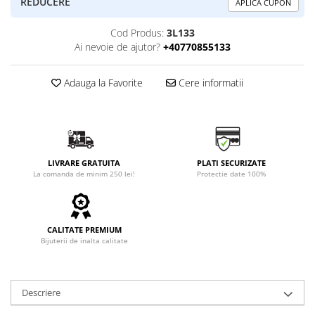
REDUCERE
APLICA CUPON
Cod Produs:
3L133
Ai nevoie de ajutor?
+40770855133
Adauga la Favorite
Cere informatii
LIVRARE GRATUITA
PLATI SECURIZATE
La comanda de minim 250 lei!
Protectie date 100%
CALITATE PREMIUM
Bijuterii de inalta calitate
Descriere