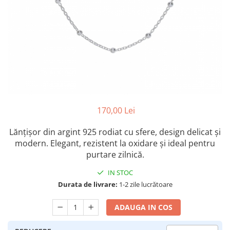
Colectia „ Bijuterii Rodiate ”
Cadouri Mos Nicolae
Lantisoare
Colectia „ Bijuterii cu Email ”
Cadouri Craciun
Vezi toate
Vezi toate
Cadouri de Lux
BRATARI
Cadouri Corporate
Bratari Argint
Vezi toate
Bratari de Mana
Bratari de Glezna
Bratari cu Pietre
Vezi toate
170,00 Lei
BROSE
Lănțișor din argint 925 rodiat cu sfere, design delicat și
VEZI TOATE BIJUTERIILE ELMIO
modern. Elegant, rezistent la oxidare și ideal pentru
purtare zilnică.
IN STOC
Durata de livrare:
1-2 zile lucrătoare
ADAUGA IN COS