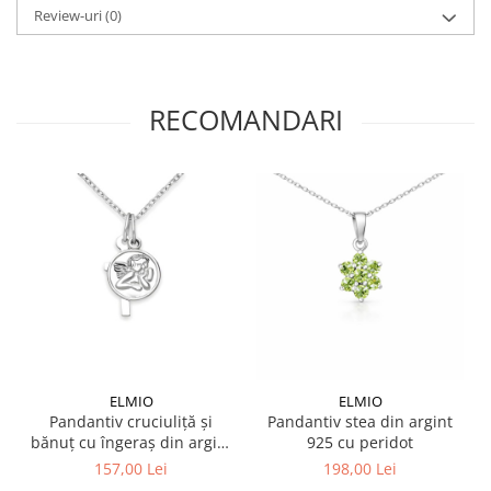
Review-uri
(0)
RECOMANDARI
ELMIO
ELMIO
Pandantiv cruciuliță și
Pandantiv stea din argint
bănuț cu îngeraș din argint
925 cu peridot
925
157,00 Lei
198,00 Lei