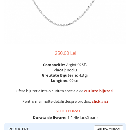
Colectia „ Bijuterii Rodiate ”
Cadouri Mos Nicolae
Lantisoare
Colectia „ Bijuterii cu Email ”
Cadouri Craciun
Vezi toate
Vezi toate
Cadouri de Lux
BRATARI
Cadouri Corporate
Bratari Argint
Vezi toate
Bratari de Mana
Bratari de Glezna
Bratari cu Pietre
250,00 Lei
Vezi toate
Compozitie:
Argint 925‰
BROSE
Placaj:
Rodiu
Greutate Bijuterie:
4.3 gr
VEZI TOATE BIJUTERIILE ELMIO
Lungime:
69 cm
Ofera bijuteria intr-o cutiuta speciala >>
cutiute bijuterii
Pentru mai multe detalii despre produs,
click aici
STOC EPUIZAT
Durata de livrare:
1-2 zile lucrătoare
REDUCERE
APLICA CUPON