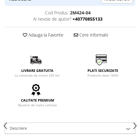
Cod Produs:
2M424-04
Ai nevoie de ajutor?
+40770855133
Adauga la Favorite
Cere informatii
LIVRARE GRATUITA
PLATI SECURIZATE
La comanda de minim 250 lei!
Protectie date 100%
CALITATE PREMIUM
Bijuterii de inalta calitate
Descriere