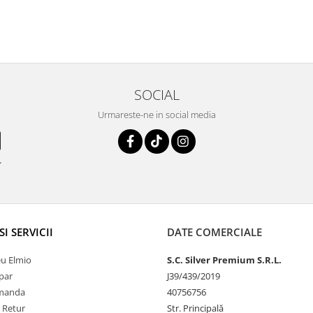
SOCIAL
Urmareste-ne in social media
.
SI SERVICII
DATE COMERCIALE
u Elmio
S.C. Silver Premium S.R.L.
par
J39/439/2019
omanda
40756756
e Retur
Str. Principală