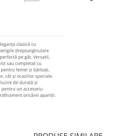
leganța clasică cu
verigile dreptunghiulare
erfectă pe gât. Versatil,
list sau completat cu
 pentru femei și bărbați,
, cât și ocaziilor speciale.
ălucire de durată și
zi pentru un accesoriu
rafinament oricărei apariții.
PRODUSE SIMILARE