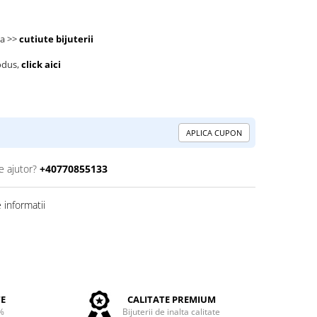
la >>
cutiute bijuterii
odus,
click aici
APLICA CUPON
e ajutor?
+40770855133
informatii
TE
CALITATE PREMIUM
%
Bijuterii de inalta calitate