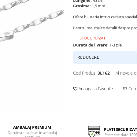
Lungime: 4
5 cm
Grosime:
1,5 mm
Ofera bijuteria intr-o cutiuta specia
Pentru mai multe detalii despre pr
STOC EPUIZAT
Durata de livrare:
1-3 zile
REDUCERE
Cod Produs:
3L162
Ai nevoie d
Adauga la Favorite
Cere 
AMBALAJ PREMIUM
PLATI SECURIZA
Daruieste cadouri in ambalaj
Protectie date 100
premium