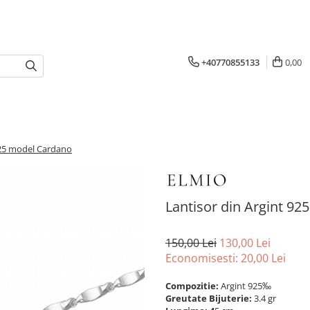
+40770855133
0,00
925 model Cardano
Lantisor din Argint 9
150,00 Lei
130,00 Lei
Economisesti:
20,00
Lei
Compozitie:
Argint 925‰
Greutate Bijuterie:
3.4 gr