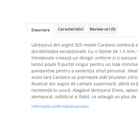
Caracteristici
Review-uri
(0)
Descriere
Lănțișorul din argint 925 model Cardano combină e
durabilitatea excepțională. Cu o lățime de 1,5 mm, 
întrețesute creează un design uniform și o așezare p
lanțul poate fi purtat singur pentru un look minima
pandantive pentru a evidenția stilul personal. Ideal
acest lanț Cardano se potrivește atât ținutelor zilnice
Realizat din argint de calitate superioară, oferă str
rezistență la uzură. Alegând lănțișorul Elmio, opte
atemporal, sofisticat și fiabil, ce adaugă un plus de 
Informatii conformitate produs