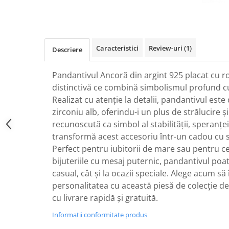
Caracteristici
Review-uri
(1)
Descriere
Pandantivul Ancoră din argint 925 placat cu ro
distinctivă ce combină simbolismul profund 
Realizat cu atenție la detalii, pandantivul este
zirconiu alb, oferindu-i un plus de strălucire 
recunoscută ca simbol al stabilității, speranței ș
transformă acest accesoriu într-un cadou cu s
Perfect pentru iubitorii de mare sau pentru ce
bijuteriile cu mesaj puternic, pandantivul poate
casual, cât și la ocazii speciale. Alege acum să î
personalitatea cu această piesă de colecție de 
cu livrare rapidă și gratuită.
Informatii conformitate produs