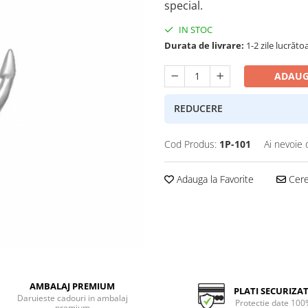
special.
IN STOC
Durata de livrare:
1-2 zile lucrăto
ADAUG
REDUCERE
Cod Produs:
1P-101
Ai nevoie 
Adauga la Favorite
Cere 
AMBALAJ PREMIUM
PLATI SECURIZA
Daruieste cadouri in ambalaj
Protectie date 100
premium