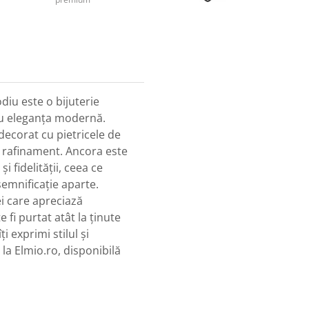
diu este o bijuterie
cu eleganța modernă.
 decorat cu pietricele de
și rafinament. Ancora este
i fidelității, ceea ce
emnificație aparte.
i care apreciază
 fi purtat atât la ținute
ți exprimi stilul și
la Elmio.ro, disponibilă