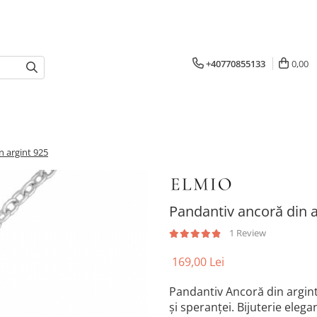
+40770855133
0,00
n argint 925
Pandantiv ancoră din a
1 Review
169,00 Lei
Pandantiv Ancoră din argint 9
și speranței. Bijuterie eleg