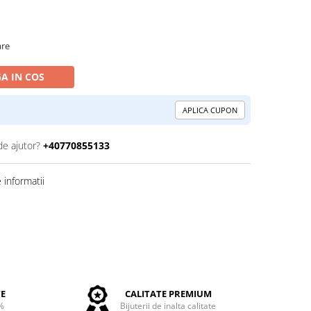
are
A IN COS
APLICA CUPON
de ajutor?
+40770855133
informatii
TE
CALITATE PREMIUM
%
Bijuterii de inalta calitate