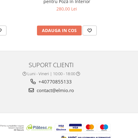
pentru Poză în Interior
280,00 Lei
ADAUGA IN COS
AD
SUPORT CLIENTI
🕒 Luni - Vineri | 10:00 - 18:00 🕒
+40770855133
contact@elmio.ro