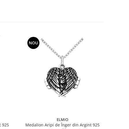
NOU
ELMIO
t 925
Medalion Aripi de Înger din Argint 925
Pandanti