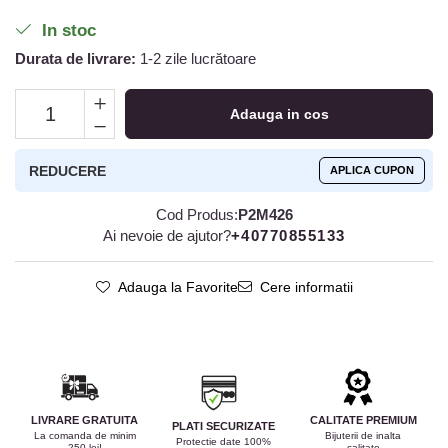
In stoc
Durata de livrare:
1-2 zile lucrătoare
Adauga in cos
REDUCERE
APLICA CUPON
Cod Produs:
P2M426
Ai nevoie de ajutor?
+40770855133
Adauga la Favorite
Cere informatii
LIVRARE GRATUITA
CALITATE PREMIUM
PLATI SECURIZATE
La comanda de minim
Bijuterii de inalta
Protectie date 100%
250 lei!
calitate