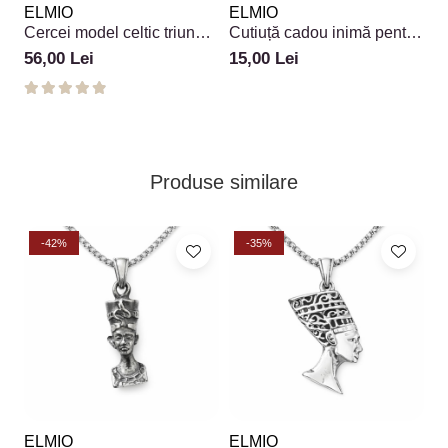
ELMIO
ELMIO
Cercei model celtic triunghi
Cutiuță cadou inimă pentru
din argint 925
cercei sau pandantiv
56,00 Lei
15,00 Lei
Produse similare
-42%
-35%
ELMIO
ELMIO
E