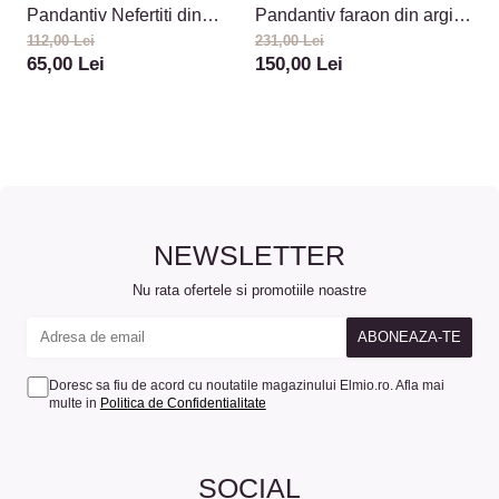
Pandantiv Nefertiti din
Pandantiv faraon din argint
P
argint 925 aspect patinat
925
9
112,00 Lei
231,00 Lei
14
65,00 Lei
150,00 Lei
1
NEWSLETTER
Nu rata ofertele si promotiile noastre
Doresc sa fiu de acord cu noutatile magazinului Elmio.ro. Afla mai
multe in
Politica de Confidentialitate
SOCIAL