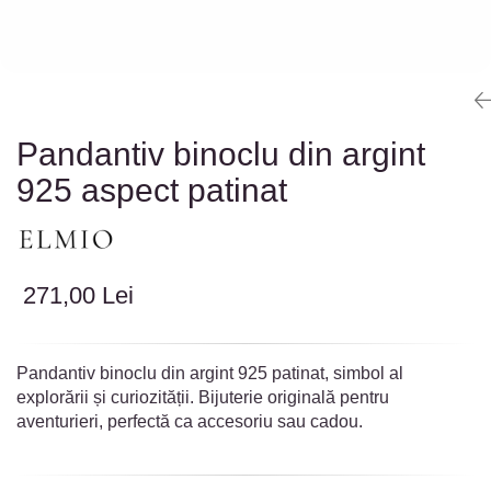
Colectia „ Bijuterii Rodiate ”
Cadouri Mos Nicolae
Lantisoare
Colectia „ Bijuterii cu Email ”
Cadouri Craciun
Vezi toate
Vezi toate
Cadouri de Lux
BRATARI
Cadouri Corporate
Bratari Argint
Vezi toate
Bratari de Mana
Pandantiv binoclu din argint
Bratari de Glezna
925 aspect patinat
Bratari cu Pietre
Vezi toate
BROSE
VEZI TOATE BIJUTERIILE ELMIO
271,00 Lei
Pandantiv binoclu din argint 925 patinat, simbol al
explorării și curiozității. Bijuterie originală pentru
aventurieri, perfectă ca accesoriu sau cadou.