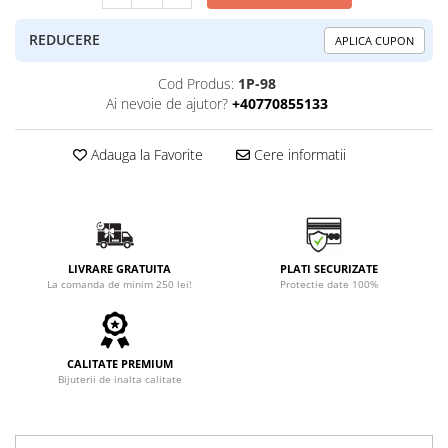
REDUCERE
APLICA CUPON
Cod Produs:
1P-98
Ai nevoie de ajutor?
+40770855133
Adauga la Favorite
Cere informatii
LIVRARE GRATUITA
PLATI SECURIZATE
La comanda de minim 250 lei!
Protectie date 100%
CALITATE PREMIUM
Bijuterii de inalta calitate