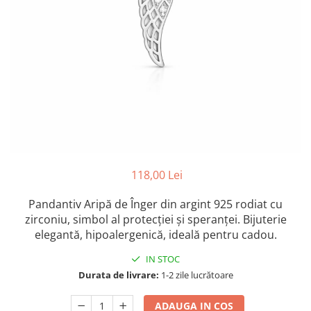
Colectia „ Bijuterii Rodiate ”
Cadouri Mos Nicolae
Lantisoare
Colectia „ Bijuterii cu Email ”
Cadouri Craciun
Vezi toate
Vezi toate
Cadouri de Lux
BRATARI
Cadouri Corporate
Bratari Argint
Vezi toate
Bratari de Mana
Bratari de Glezna
Bratari cu Pietre
Vezi toate
BROSE
118,00 Lei
VEZI TOATE BIJUTERIILE ELMIO
Pandantiv Aripă de Înger din argint 925 rodiat cu
zirconiu, simbol al protecției și speranței. Bijuterie
elegantă, hipoalergenică, ideală pentru cadou.
IN STOC
Durata de livrare:
1-2 zile lucrătoare
ADAUGA IN COS