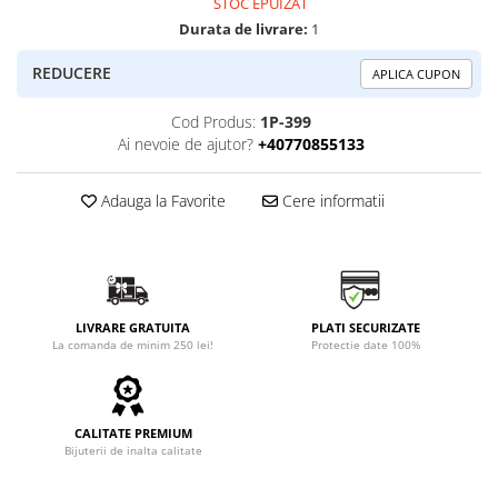
STOC EPUIZAT
Durata de livrare:
1
REDUCERE
APLICA CUPON
Cod Produs:
1P-399
Ai nevoie de ajutor?
+40770855133
Adauga la Favorite
Cere informatii
LIVRARE GRATUITA
PLATI SECURIZATE
La comanda de minim 250 lei!
Protectie date 100%
CALITATE PREMIUM
Bijuterii de inalta calitate