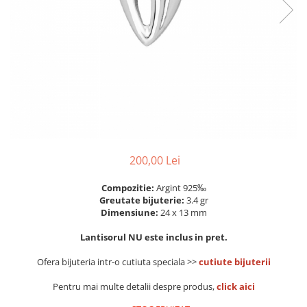
Colectia „ Bijuterii Rodiate ”
Cadouri Mos Nicolae
Lantisoare
Colectia „ Bijuterii cu Email ”
Cadouri Craciun
Vezi toate
Vezi toate
Cadouri de Lux
BRATARI
Cadouri Corporate
Bratari Argint
Vezi toate
Bratari de Mana
Bratari de Glezna
Bratari cu Pietre
Vezi toate
BROSE
200,00 Lei
VEZI TOATE BIJUTERIILE ELMIO
Compozitie:
Argint 925‰
Greutate bijuterie:
3.4 gr
Dimensiune:
24 x 13 mm
Lantisorul NU este inclus in pret.
Ofera bijuteria intr-o cutiuta speciala >>
cutiute bijuterii
Pentru mai multe detalii despre produs,
click aici