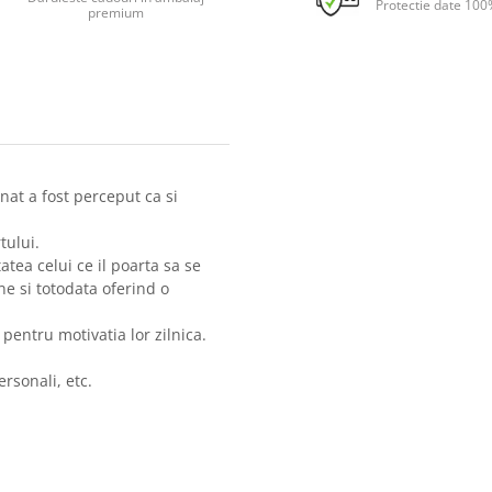
Protectie date 100
premium
nat a fost perceput ca si
tului.
atea celui ce il poarta sa se
ne si totodata oferind o
t pentru motivatia lor zilnica.
rsonali, etc.