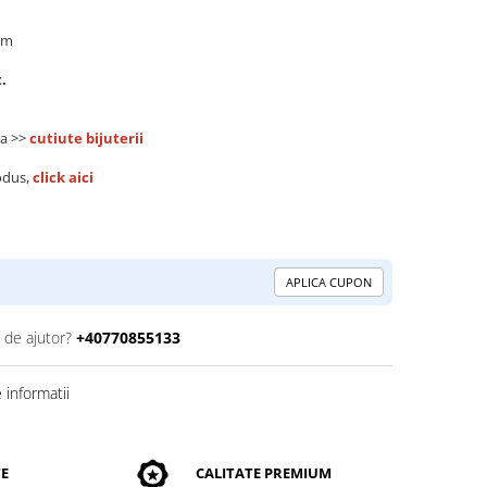
mm
.
la >>
cutiute bijuterii
odus,
click aici
APLICA CUPON
 de ajutor?
+40770855133
informatii
TE
CALITATE PREMIUM