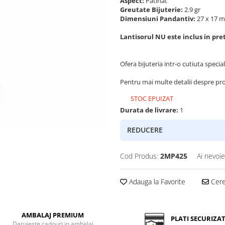
Aspect:
Patinat
Greutate Bijuterie:
2.9 gr
Dimensiuni Pandantiv:
27 x 17 
Lantisorul NU este inclus in pret
Ofera bijuteria intr-o cutiuta specia
Pentru mai multe detalii despre pr
STOC EPUIZAT
Durata de livrare:
1
REDUCERE
Cod Produs:
2MP425
Ai nevoie
Adauga la Favorite
Cere 
AMBALAJ PREMIUM
PLATI SECURIZA
Daruieste cadouri in ambalaj