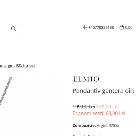
+40770855133
0,00
n argint 925 fitness
Pandantiv gantera din 
199,00 Lei
131,00 Lei
Economisesti:
68,00
Lei
Compozitie:
Argint 925‰