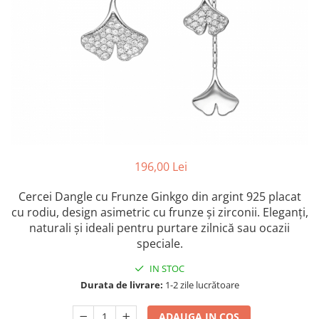
Colectia „ Bijuterii Rodiate ”
Cadouri Mos Nicolae
Lantisoare
Colectia „ Bijuterii cu Email ”
Cadouri Craciun
Vezi toate
Vezi toate
Cadouri de Lux
BRATARI
Cadouri Corporate
Bratari Argint
Vezi toate
Bratari de Mana
Bratari de Glezna
Bratari cu Pietre
Vezi toate
BROSE
196,00 Lei
VEZI TOATE BIJUTERIILE ELMIO
Cercei Dangle cu Frunze Ginkgo din argint 925 placat
cu rodiu, design asimetric cu frunze și zirconii. Eleganți,
naturali și ideali pentru purtare zilnică sau ocazii
speciale.
IN STOC
Durata de livrare:
1-2 zile lucrătoare
ADAUGA IN COS