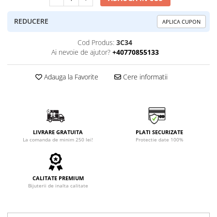
REDUCERE
APLICA CUPON
Cod Produs:
3C34
Ai nevoie de ajutor?
+40770855133
Adauga la Favorite
Cere informatii
LIVRARE GRATUITA
PLATI SECURIZATE
La comanda de minim 250 lei!
Protectie date 100%
CALITATE PREMIUM
Bijuterii de inalta calitate