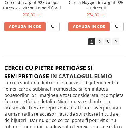
Cercei din argint 925 cu opal
Cercei Huggie din argint 925
turcoaz și zirconii model floral
cu zirconii
208,00 Lei
274,00 Lei
ADAUGA IN COS
ADAUGA IN COS
1
2
3
CERCEI CU PIETRE PRETIOASE SI
SEMIPRETIOASE
IN CATALOGUL ELMIO
Cerceii sunt una dintre cele mai vechi bijuterii pentru
femei, care a subliniat frumusetea si feminitatea
posesorilor lor. Imaginea a fost considerata incompleta
fara un astfel de detaliu. Nimic nu s-a schimbat in
aceste zile. Fiecare reprezentant al frumoasei jumatati
a umanitatii are accesorii atat de sofisticate in cutia ei
de bijuterii. Dar nu orice cercel poate fi potrivit si nu
toti pot impodobi cu adevarat o femeie, asa ca exista o