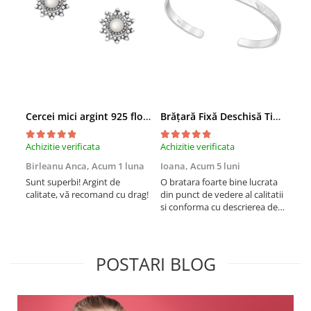
Cercei mici argint 925 floare patinată cu sidef alb
Brățară Fixă Deschisă Tip Cuff din Argint 925
Achizitie verificata
Achizitie verificata
Achi
Birleanu Anca,
Acum 1 luna
Ioana,
Acum 5 luni
Ște
Sunt superbi! Argint de
O bratara foarte bine lucrata
Ine
calitate, vă recomand cu drag!
din punct de vedere al calitatii
des
si conforma cu descrierea de
livr
pe site. Inca nu am purtat-o
ajun
suficient de mult ca sa vad
sup
cum se comporta in timp. A
a v
fost foarte bine protejata in
de 
POSTARI BLOG
timpul transportului si frumos
pent
ambalata. Not...