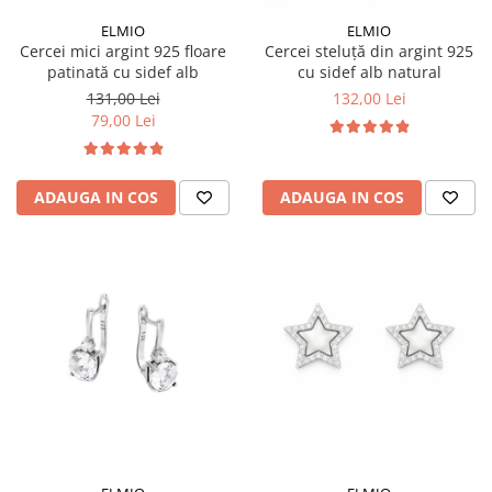
Colectia „ Bijuterii Rodiate ”
Cadouri Mos Nicolae
Lantisoare
ELMIO
ELMIO
Colectia „ Bijuterii cu Email ”
Cadouri Craciun
Vezi toate
Cercei mici argint 925 floare
Cercei steluță din argint 925
Vezi toate
Cadouri de Lux
patinată cu sidef alb
cu sidef alb natural
BRATARI
131,00 Lei
132,00 Lei
Cadouri Corporate
Bratari Argint
79,00 Lei
Vezi toate
Bratari de Mana
Bratari de Glezna
Bratari cu Pietre
ADAUGA IN COS
ADAUGA IN COS
Vezi toate
BROSE
VEZI TOATE BIJUTERIILE ELMIO