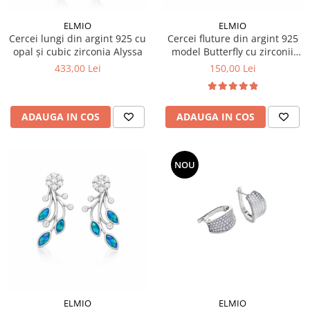
ELMIO
ELMIO
Cercei lungi din argint 925 cu
Cercei fluture din argint 925
opal și cubic zirconia Alyssa
model Butterfly cu zirconii
albe
433,00 Lei
150,00 Lei
ADAUGA IN COS
ADAUGA IN COS
NOU
ELMIO
ELMIO