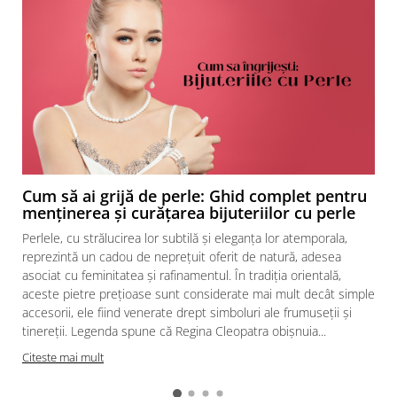
​​​​​​​Cum să ai grijă de perle: Ghid complet pentru
menținerea și curățarea bijuteriilor cu perle
Perlele, cu strălucirea lor subtilă și eleganța lor atemporala,
reprezintă un cadou de neprețuit oferit de natură, adesea
asociat cu feminitatea și rafinamentul. În tradiția orientală,
aceste pietre prețioase sunt considerate mai mult decât simple
accesorii, ele fiind venerate drept simboluri ale frumuseții și
tinereții. Legenda spune că Regina Cleopatra obișnuia...
Citeste mai mult