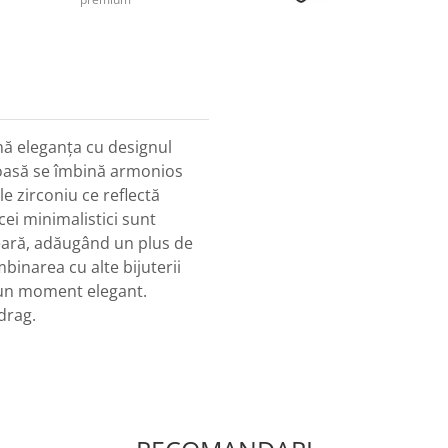
nă eleganța cu designul
ioasă se îmbină armonios
e zirconiu ce reflectă
cei minimalistici sunt
seară, adăugând un plus de
mbinarea cu alte bijuterii
r-un moment elegant.
drag.