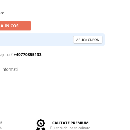
are
A IN COS
APLICA CUPON
 ajutor?
+40770855133
informatii
TE
CALITATE PREMIUM
%
Bijuterii de inalta calitate