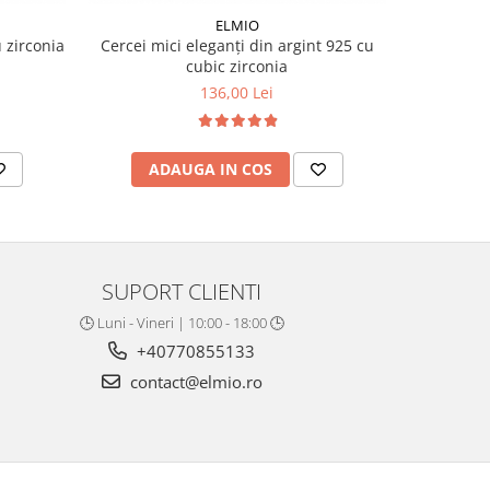
ELMIO
 zirconia
Cercei mici eleganți din argint 925 cu
Cercei c
cubic zirconia
136,00 Lei
ADAUGA IN COS
AD
SUPORT CLIENTI
🕒 Luni - Vineri | 10:00 - 18:00 🕒
+40770855133
contact@elmio.ro