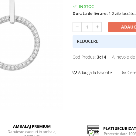
IN STOC
Durata de livrare:
1-2 zile lucrăto
ADAUG
REDUCERE
Cod Produs:
3c14
Ai nevoie de
Adauga la Favorite
Cere 
AMBALAJ PREMIUM
PLATI SECURIZA
Daruieste cadouri in ambalaj
Protectie date 100
premium