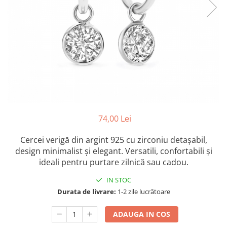
Colectia „ Bijuterii Rodiate ”
Cadouri Mos Nicolae
Lantisoare
Colectia „ Bijuterii cu Email ”
Cadouri Craciun
Vezi toate
Vezi toate
Cadouri de Lux
BRATARI
Cadouri Corporate
Bratari Argint
Vezi toate
Bratari de Mana
Bratari de Glezna
Bratari cu Pietre
Vezi toate
BROSE
74,00 Lei
VEZI TOATE BIJUTERIILE ELMIO
Cercei verigă din argint 925 cu zirconiu detașabil,
design minimalist și elegant. Versatili, confortabili și
ideali pentru purtare zilnică sau cadou.
IN STOC
Durata de livrare:
1-2 zile lucrătoare
ADAUGA IN COS