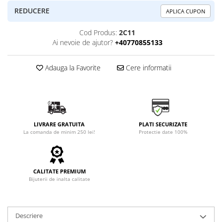
REDUCERE
APLICA CUPON
Cod Produs:
2C11
Ai nevoie de ajutor?
+40770855133
Adauga la Favorite
Cere informatii
LIVRARE GRATUITA
PLATI SECURIZATE
La comanda de minim 250 lei!
Protectie date 100%
CALITATE PREMIUM
Bijuterii de inalta calitate
Descriere