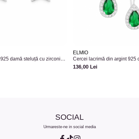
ELMIO
 925 damă steluță cu zirconiu
Cercei lacrimă din argint 925 
verde și alb tip Halo
136,00 Lei
SOCIAL
Urmareste-ne in social media