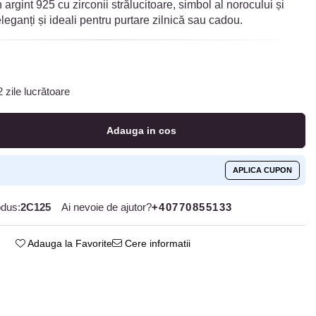
argint 925 cu zirconii strălucitoare, simbol al norocului și
 eleganți și ideali pentru purtare zilnică sau cadou.
 zile lucrătoare
Adauga in cos
APLICA CUPON
dus:
2C125
Ai nevoie de ajutor?
+40770855133
Adauga la Favorite
Cere informatii