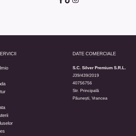
SERVICII
DATE COMERCIALE
lmio
S.C. Silver Premium S.R.L.
J39/439/2019
40756756
nda
Str. Principală
tur
Păunești, Vrancea
ata
terii
duselor
ies