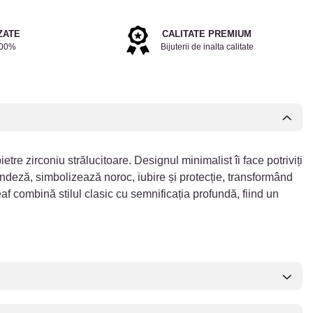
ZATE
CALITATE PREMIUM
100%
Bijuterii de inalta calitate
etre zirconiu strălucitoare. Designul minimalist îi face potriviți
rlandeză, simbolizează noroc, iubire și protecție, transformând
eaf combină stilul clasic cu semnificația profundă, fiind un