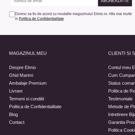
Doresc sa fiu de acord cu noutatile magazinului Elmio.ro. Afla mai multe
in
Politica de Confidentialitate
MAGAZINUL MEU
CLIENTI SI 
Despre Elmio
Contul meu E
Ghid Marimi
Cum Cumpar
Ambalaje Premium
Status coma
Livrare
Politica de Re
Termeni si conditii
Testimoniale
Politica de Confidentialitate
Metode de Pl
Blog
Intretinere Biju
Contact
Garantia Pro
Politica Cook