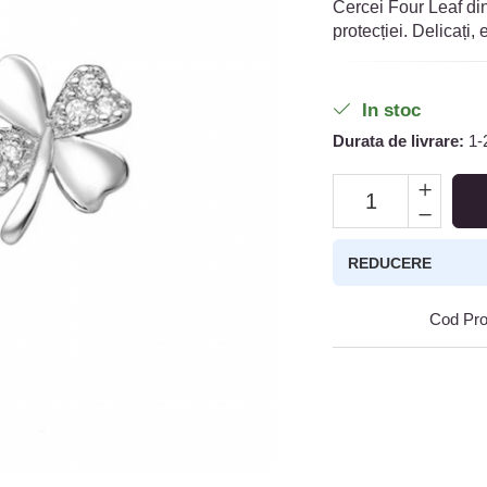
Cercei Four Leaf din 
protecției. Delicați,
In stoc
Durata de livrare:
1-2
REDUCERE
Cod Pro