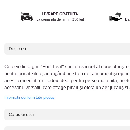
LIVRARE GRATUITA
La comanda de minim 250 lei!
Da
Descriere
Cerceii din argint "Four Leaf" sunt un simbol al norocului și ele
pentru purtat zilnic, adăugând un strop de rafinament și optimis
acești cercei într-un cadou ideal pentru persoana iubită, priete
accesoriu versatil, care atrage priviri și oferă un aer jucăuș și s
Informatii conformitate produs
Caracteristici