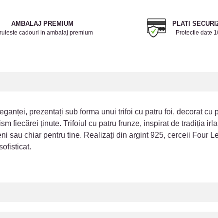
AMBALAJ PREMIUM
PLATI SECURI
ruieste cadouri in ambalaj premium
Protectie date 
ganței, prezentați sub forma unui trifoi cu patru foi, decorat cu pi
m fiecărei ținute. Trifoiul cu patru frunze, inspirat de tradiția i
ni sau chiar pentru tine. Realizați din argint 925, cerceii Four L
ofisticat.