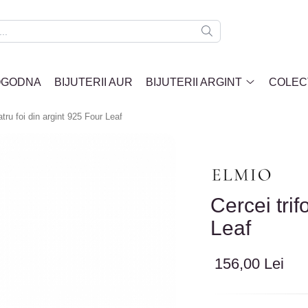
LOGODNA
BIJUTERII AUR
BIJUTERII ARGINT
COLECT
atru foi din argint 925 Four Leaf
Cercei trif
Leaf
156,00 Lei