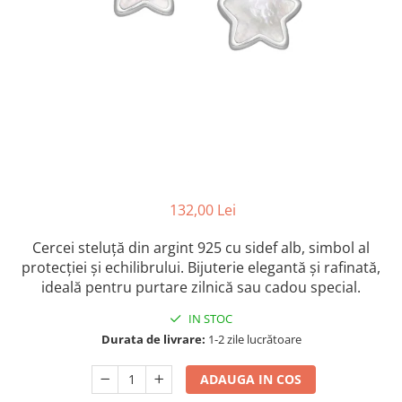
Colectia „ Bijuterii Rodiate ”
Cadouri Mos Nicolae
Lantisoare
Colectia „ Bijuterii cu Email ”
Cadouri Craciun
Vezi toate
Vezi toate
Cadouri de Lux
BRATARI
Cadouri Corporate
Bratari Argint
Vezi toate
Bratari de Mana
Bratari de Glezna
Bratari cu Pietre
Vezi toate
BROSE
132,00 Lei
VEZI TOATE BIJUTERIILE ELMIO
Cercei steluță din argint 925 cu sidef alb, simbol al
protecției și echilibrului. Bijuterie elegantă și rafinată,
ideală pentru purtare zilnică sau cadou special.
IN STOC
Durata de livrare:
1-2 zile lucrătoare
ADAUGA IN COS