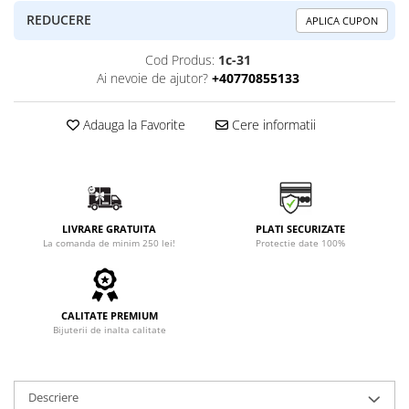
REDUCERE
APLICA CUPON
Cod Produs:
1c-31
Ai nevoie de ajutor?
+40770855133
Adauga la Favorite
Cere informatii
LIVRARE GRATUITA
PLATI SECURIZATE
La comanda de minim 250 lei!
Protectie date 100%
CALITATE PREMIUM
Bijuterii de inalta calitate
Descriere