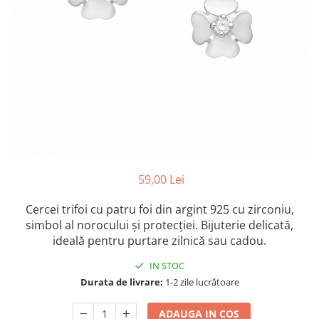
Colectia „ Bijuterii Rodiate ”
Cadouri Mos Nicolae
Lantisoare
Colectia „ Bijuterii cu Email ”
Cadouri Craciun
Vezi toate
Vezi toate
Cadouri de Lux
BRATARI
Cadouri Corporate
Bratari Argint
Vezi toate
Bratari de Mana
Bratari de Glezna
Bratari cu Pietre
Vezi toate
BROSE
59,00 Lei
VEZI TOATE BIJUTERIILE ELMIO
Cercei trifoi cu patru foi din argint 925 cu zirconiu,
simbol al norocului și protecției. Bijuterie delicată,
ideală pentru purtare zilnică sau cadou.
IN STOC
Durata de livrare:
1-2 zile lucrătoare
ADAUGA IN COS