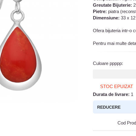
Greutate Bijuterie:
2
Pietre:
piatra (reconst
Dimensiune:
33 x 1
Ofera bijuteria intr-o
Pentru mai multe deta
Culoare ppppp
:
STOC EPUIZAT
Durata de livrare:
1
REDUCERE
Cod Prod