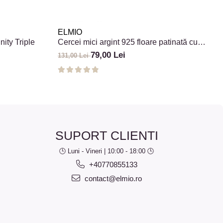
ELMIO
nity Triple
Cercei mici argint 925 floare patinată cu
sidef alb
79,00 Lei
131,00 Lei
SUPORT CLIENTI
🕒 Luni - Vineri | 10:00 - 18:00 🕒
+40770855133
contact@elmio.ro