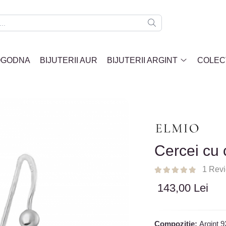
LOGODNA
BIJUTERII AUR
BIJUTERII ARGINT
COLECT
Cercei cu c
1 Rev
143,00 Lei
Compozitie:
Argint 