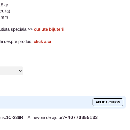
.8 gr
ruita)
2 mm
 cutiuta speciala >>
cutiute bijuterii
lii despre produs,
click aici
APLICA CUPON
us:
1C-236R
Ai nevoie de ajutor?
+40770855133