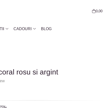
0,00
II
CADOURI
BLOG
oral rosu si argint
iew
925‰