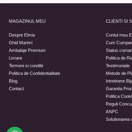
MAGAZINUL MEU
CLIENTI SI 
Despre Elmio
Contul meu E
Ghid Marimi
Cum Cumpar
Ambalaje Premium
Status coma
Livrare
Politica de Re
Termeni si conditii
Testimoniale
Politica de Confidentialitate
Metode de Pl
Blog
Intretinere Biju
Contact
Garantia Pro
Politica Cook
Reguli Concu
ANPC
Solutionarea on