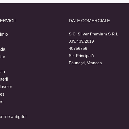
SERVICII
DATE COMERCIALE
lmio
S.C. Silver Premium S.R.L.
J39/439/2019
40756756
nda
Str. Principală
tur
Păunești, Vrancea
ata
terii
duselor
ies
rs
line a litigiilor