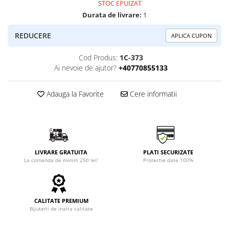
STOC EPUIZAT
Durata de livrare:
1
REDUCERE
APLICA CUPON
Cod Produs:
1C-373
Ai nevoie de ajutor?
+40770855133
Adauga la Favorite
Cere informatii
LIVRARE GRATUITA
PLATI SECURIZATE
La comanda de minim 250 lei!
Protectie date 100%
CALITATE PREMIUM
Bijuterii de inalta calitate