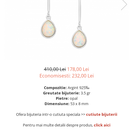
Colectia „ Bijuterii Rodiate ”
Cadouri Mos Nicolae
Lantisoare
Colectia „ Bijuterii cu Email ”
Cadouri Craciun
Vezi toate
Vezi toate
Cadouri de Lux
BRATARI
Cadouri Corporate
Bratari Argint
Vezi toate
Bratari de Mana
Bratari de Glezna
Bratari cu Pietre
Vezi toate
BROSE
410,00 Lei
178,00 Lei
Economisesti:
232,00
Lei
VEZI TOATE BIJUTERIILE ELMIO
Compozitie:
Argint 925‰
Greutate bijuterie:
3.5 gr
Pietre:
opal
Dimensiune:
53 x 8 mm
Ofera bijuteria intr-o cutiuta speciala >>
cutiute bijuterii
Pentru mai multe detalii despre produs,
click aici