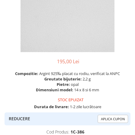
Colectia „ Bijuterii Rodiate ”
Cadouri Mos Nicolae
Lantisoare
Colectia „ Bijuterii cu Email ”
Cadouri Craciun
Vezi toate
Vezi toate
Cadouri de Lux
BRATARI
Cadouri Corporate
Bratari Argint
Vezi toate
Bratari de Mana
Bratari de Glezna
Bratari cu Pietre
195,00 Lei
Vezi toate
BROSE
Compozitie:
Argint 925‰ placat cu rodiu, verificat la ANPC
VEZI TOATE BIJUTERIILE ELMIO
Greutate bijuterie:
2,2 g
Pietre:
opal
Dimensiuni model:
14 x 8 si 6 mm
STOC EPUIZAT
Durata de livrare:
1-2 zile lucrătoare
REDUCERE
APLICA CUPON
Cod Produs:
1C-386