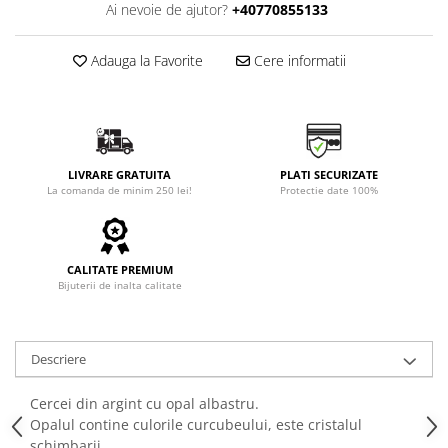
Ai nevoie de ajutor?
+40770855133
Adauga la Favorite
Cere informatii
LIVRARE GRATUITA
PLATI SECURIZATE
La comanda de minim 250 lei!
Protectie date 100%
CALITATE PREMIUM
Bijuterii de inalta calitate
Descriere
Cercei din argint cu opal albastru.
Opalul contine culorile curcubeului, este cristalul
schimbarii.