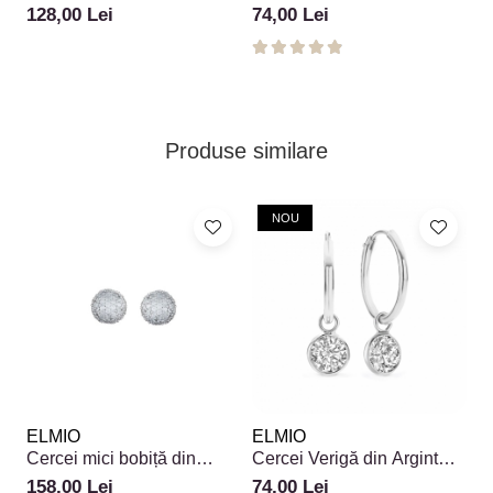
argint 925
925 Farmec Stelar
92
128,00 Lei
74,00 Lei
3
N
Produse similare
NOU
ELMIO
ELMIO
Cercei mici bobiță din
Cercei Verigă din Argint
argint 925 cu zirconiu Layla
925 Farmec Stelar
158,00 Lei
74,00 Lei