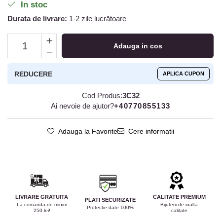
In stoc
Durata de livrare:
1-2 zile lucrătoare
Adauga in cos
REDUCERE
APLICA CUPON
Cod Produs:
3C32
Ai nevoie de ajutor?
+40770855133
Adauga la Favorite
Cere informatii
LIVRARE GRATUITA
CALITATE PREMIUM
PLATI SECURIZATE
La comanda de minim
Bijuterii de inalta
Protectie date 100%
250 lei!
calitate