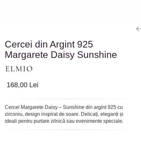
Colectia „ Bijuterii Rodiate ”
Cadouri Mos Nicolae
Lantisoare
Colectia „ Bijuterii cu Email ”
Cadouri Craciun
Vezi toate
Vezi toate
Cadouri de Lux
BRATARI
Cadouri Corporate
Bratari Argint
Vezi toate
Bratari de Mana
Cercei din Argint 925
Bratari de Glezna
Margarete Daisy Sunshine
Bratari cu Pietre
Vezi toate
BROSE
VEZI TOATE BIJUTERIILE ELMIO
168,00 Lei
Cercei Margarete
Daisy – Sunshine din argint 925 cu
zirconiu, design inspirat de soare. Delicați, eleganți și
ideali pentru purtare zilnică sau evenimente speciale.