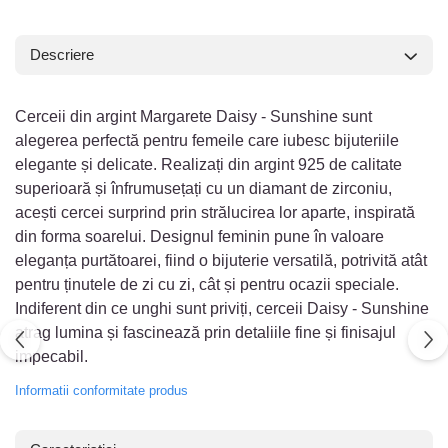
Descriere
Cerceii din argint Margarete Daisy - Sunshine sunt
alegerea perfectă pentru femeile care iubesc bijuteriile
elegante și delicate. Realizați din argint 925 de calitate
superioară și înfrumusețați cu un diamant de zirconiu,
acești cercei surprind prin strălucirea lor aparte, inspirată
din forma soarelui. Designul feminin pune în valoare
eleganța purtătoarei, fiind o bijuterie versatilă, potrivită atât
pentru ținutele de zi cu zi, cât și pentru ocazii speciale.
Indiferent din ce unghi sunt priviți, cerceii Daisy - Sunshine
atrag lumina și fascinează prin detaliile fine și finisajul
impecabil.
Informatii conformitate produs