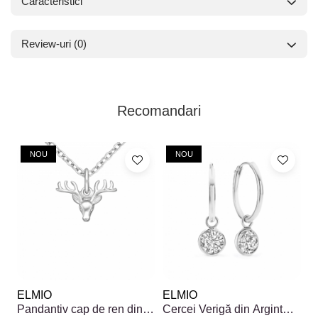
Caracteristici
Review-uri
(0)
Recomandari
NOU
NOU
ELMIO
ELMIO
E
Pandantiv cap de ren din
Cercei Verigă din Argint
C