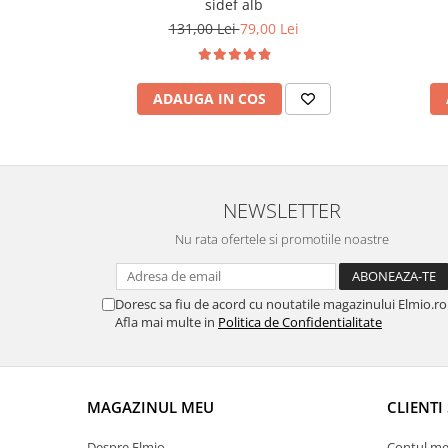
sidef alb
131,00 Lei
79,00 Lei
ADAUGA IN COS
NEWSLETTER
Nu rata ofertele si promotiile noastre
Doresc sa fiu de acord cu noutatile magazinului Elmio.ro
Afla mai multe in
Politica de Confidentialitate
MAGAZINUL MEU
CLIENTI 
Despre Elmio
Contul me