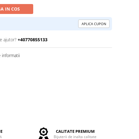
A IN COS
APLICA CUPON
e ajutor?
+40770855133
informatii
TE
CALITATE PREMIUM
%
Bijuterii de inalta calitate