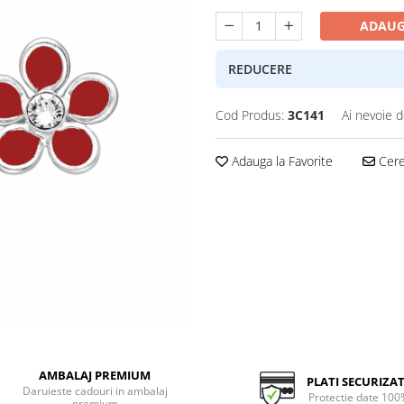
ADAUG
REDUCERE
Cod Produs:
3C141
Ai nevoie d
Adauga la Favorite
Cere 
AMBALAJ PREMIUM
PLATI SECURIZA
Daruieste cadouri in ambalaj
Protectie date 100
premium