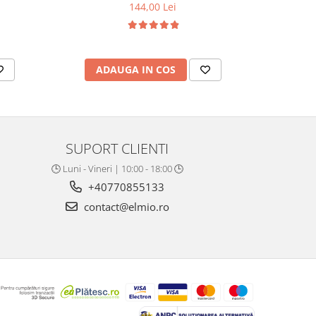
144,00 Lei
ADAUGA IN COS
AD
SUPORT CLIENTI
🕒 Luni - Vineri | 10:00 - 18:00 🕒
+40770855133
contact@elmio.ro