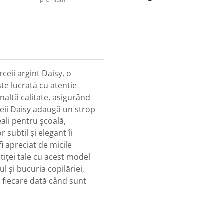
ceii argint Daisy, o
ste lucrată cu atenție
înaltă calitate, asigurând
ceii Daisy adaugă un strop
eali pentru școală,
 subtil și elegant îi
i apreciat de micile
etiței tale cu acest model
 și bucuria copilăriei,
fiecare dată când sunt