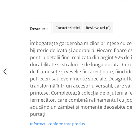
Caracteristici
Review-uri
(0)
Descriere
Îmbogățește garderoba micilor prințese cu cer
bijuterie delicată și adorabilă. Fiecare floare e
pentru detalii fine, realizată din argint 925 de 
durabilitate și strălucire de lungă durată. Cer
de frumusețe și veselie fiecărei ținute, fiind id
petreceri sau evenimente speciale. Designul lor
transformă într-un accesoriu versatil, care va f
printese. Completează colecția de bijuterii a f
fermecător, care combină rafinamentul cu jocul
aducând un zâmbet și momente deosebite de 
purtați.
Informatii conformitate produs