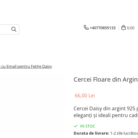
+40770855133
0,00
5 cu Email pentru Fetițe Daisy
Cercei Floare din Argin
66,00 Lei
Cercei Daisy din argint 925 p
eleganți și ideali pentru cad
IN STOC
Durata de livrare:
1-2 zile lucrăto