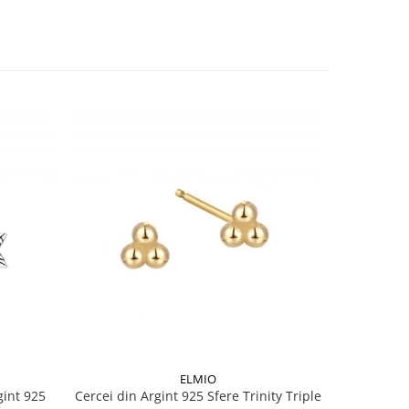
ELMIO
gint 925
Cercei din Argint 925 Sfere Trinity Triple
Cercei stel