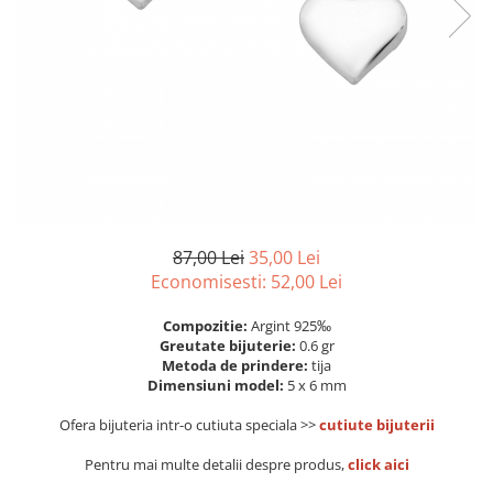
Colectia „ Bijuterii Rodiate ”
Cadouri Mos Nicolae
Lantisoare
Colectia „ Bijuterii cu Email ”
Cadouri Craciun
Vezi toate
Vezi toate
Cadouri de Lux
BRATARI
Cadouri Corporate
Bratari Argint
Vezi toate
Bratari de Mana
Bratari de Glezna
Bratari cu Pietre
Vezi toate
BROSE
87,00 Lei
35,00 Lei
Economisesti:
52,00
Lei
VEZI TOATE BIJUTERIILE ELMIO
Compozitie:
Argint 925‰
Greutate bijuterie:
0.6 gr
Metoda de prindere:
tija
Dimensiuni model:
5 x 6 mm
Ofera bijuteria intr-o cutiuta speciala >>
cutiute bijuterii
Pentru mai multe detalii despre produs,
click aici