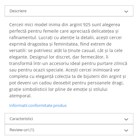
Descriere
Cerceii mici model inima din argint 925 sunt alegerea
perfectă pentru femeile care apreciază delicatețea și
rafinamentul. Lucrați cu atenție la detalii, acești cercei
exprimă dragostea și feminitatea, fiind extrem de
versatili: se potrivesc atât la ținute casual, cât și la cele
elegante. Designul lor discret, dar fermecător, îi
transformă într-un accesoriu ideal pentru purtare zilnică
sau pentru ocazii speciale. Acești cercei inimioară vor
completa cu eleganță colecția ta de bijuterii din argint și
pot deveni un cadou deosebit pentru persoanele dragi,
grație simbolisticii lor pline de emoție și stilului
atemporal.
Informatii conformitate produs
Caracteristici
Review-uri
(1)