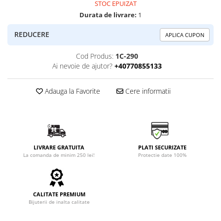
STOC EPUIZAT
Durata de livrare:
1
REDUCERE
APLICA CUPON
Cod Produs:
1C-290
Ai nevoie de ajutor?
+40770855133
Adauga la Favorite
Cere informatii
LIVRARE GRATUITA
PLATI SECURIZATE
La comanda de minim 250 lei!
Protectie date 100%
CALITATE PREMIUM
Bijuterii de inalta calitate