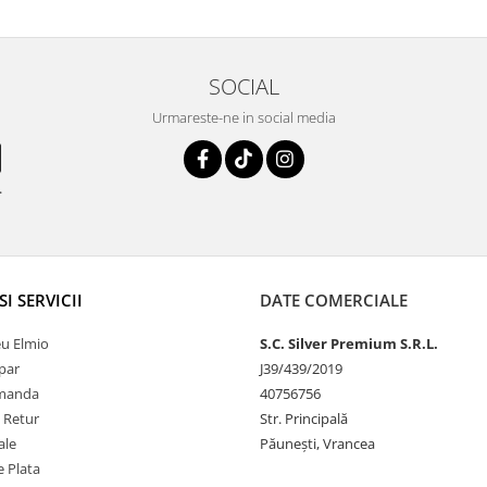
SOCIAL
Urmareste-ne in social media
.
SI SERVICII
DATE COMERCIALE
u Elmio
S.C. Silver Premium S.R.L.
par
J39/439/2019
omanda
40756756
e Retur
Str. Principală
ale
Păunești, Vrancea
 Plata