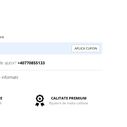
are
APLICA CUPON
de ajutor?
+40770855133
informatii
TE
CALITATE PREMIUM
%
Bijuterii de inalta calitate