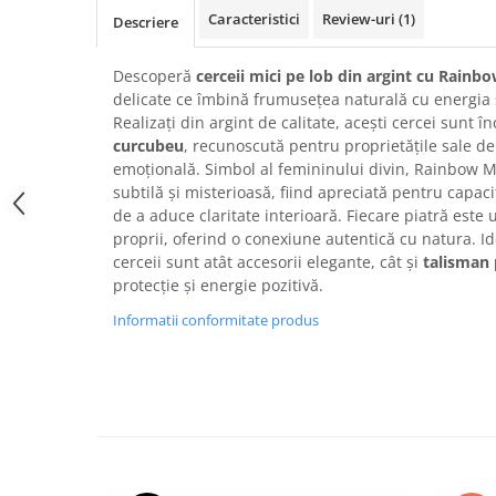
Caracteristici
Review-uri
(1)
Descriere
Descoperă
cerceii mici pe lob din argint cu Rain
delicate ce îmbină frumusețea naturală cu energia sp
Realizați din argint de calitate, acești cercei sunt î
curcubeu
, recunoscută pentru proprietățile sale de
emoțională. Simbol al femininului divin, Rainbow 
subtilă și misterioasă, fiind apreciată pentru capac
de a aduce claritate interioară. Fiecare piatră este u
proprii, oferind o conexiune autentică cu natura. Id
cerceii sunt atât accesorii elegante, cât și
talisman 
protecție și energie pozitivă.
Informatii conformitate produs