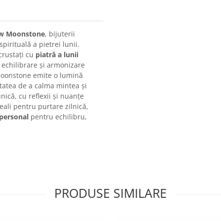
bow Moonstone
, bijuterii
irituală a pietrei lunii.
ncrustați cu
piatră a lunii
 echilibrare și armonizare
Moonstone emite o lumină
itatea de a calma mintea și
nică, cu reflexii și nuanțe
eali pentru purtare zilnică,
personal
pentru echilibru,
PRODUSE SIMILARE