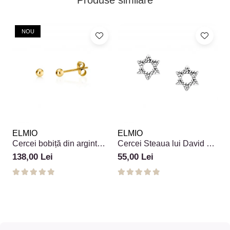
Produse similare
NOU
ELMIO
ELMIO
E
Cercei bobiță din argint
Cercei Steaua lui David din
C
925 placați cu aur 18k
argint 925
Tr
138,00 Lei
55,00 Lei
1