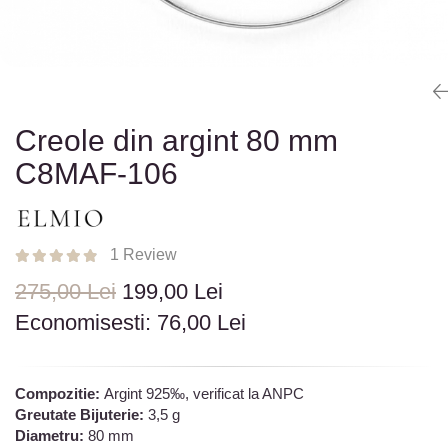
Colectia „ Bijuterii Rodiate ”
Cadouri Mos Nicolae
Lantisoare
Colectia „ Bijuterii cu Email ”
Cadouri Craciun
Vezi toate
Vezi toate
Cadouri de Lux
BRATARI
Cadouri Corporate
Bratari Argint
Vezi toate
Bratari de Mana
Creole din argint 80 mm
Bratari de Glezna
C8MAF-106
Bratari cu Pietre
Vezi toate
BROSE
1 Review
VEZI TOATE BIJUTERIILE ELMIO
275,00 Lei
199,00 Lei
Economisesti:
76,00
Lei
Compozitie:
Argint 925‰, verificat la ANPC
Greutate Bijuterie:
3,5 g
Diametru:
80 mm