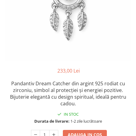
Colectia „ Bijuterii Rodiate ”
Cadouri Mos Nicolae
Lantisoare
Colectia „ Bijuterii cu Email ”
Cadouri Craciun
Vezi toate
Vezi toate
Cadouri de Lux
BRATARI
Cadouri Corporate
Bratari Argint
Vezi toate
Bratari de Mana
Bratari de Glezna
Bratari cu Pietre
Vezi toate
BROSE
233,00 Lei
VEZI TOATE BIJUTERIILE ELMIO
Pandantiv Dream Catcher din argint 925 rodiat cu
zirconiu, simbol al protecției și energiei pozitive.
Bijuterie elegantă cu design spiritual, ideală pentru
cadou.
IN STOC
Durata de livrare:
1-2 zile lucrătoare
ADAUGA IN COS