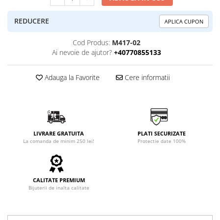
REDUCERE
APLICA CUPON
Cod Produs:
M417-02
Ai nevoie de ajutor?
+40770855133
Adauga la Favorite
Cere informatii
LIVRARE GRATUITA
PLATI SECURIZATE
La comanda de minim 250 lei!
Protectie date 100%
CALITATE PREMIUM
Bijuterii de inalta calitate