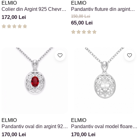
Colectia „ Bijuterii Rodiate ”
Cadouri Mos Nicolae
ELMIO
ELMIO
Lantisoare
Colier din Argint 925 Chevron
Pandantiv fluture din argint
Colectia „ Bijuterii cu Email ”
Cadouri Craciun
Vezi toate
Geometric
925 cu abalone verde
150,00 Lei
172,00 Lei
Vezi toate
Cadouri de Lux
BRATARI
65,00 Lei
Cadouri Corporate
Bratari Argint
Vezi toate
Bratari de Mana
Bratari de Glezna
Bratari cu Pietre
Vezi toate
BROSE
VEZI TOATE BIJUTERIILE ELMIO
ELMIO
ELMIO
Pandantiv oval din argint 925
Pandantiv oval model floare
floare tropicală cu piatră roșie
tropicală din argint 925 cu
170,00 Lei
170,00 Lei
zirconia