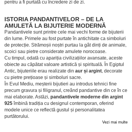
pentru a fi purtată cu încredere zi de zi.
ISTORIA PANDANTIVELOR
– DE LA
AMULETĂ LA BIJUTERIE MODERNĂ
Pandantivele sunt printre cele mai vechi forme de bijuterii
din lume. Primele au fost purtate în antichitate ca simboluri
de protecție. Strămoșii noștri purtau la gât dinți de animale,
scoici sau pietre considerate amulete norocoase.
Cu timpul, odată cu apariția civilizațiilor avansate, aceste
obiecte au căpătat valoare artistică și spirituală. În Egiptul
Antic, bijuteriile erau realizate din
aur și argint
, decorate
cu pietre prețioase și simboluri sacre.
În Evul Mediu, meșterii bijutieri au introdus tehnici fine
precum gravura și filigranul, creând pandantive din ce în ce
mai elaborate. Astăzi,
pandantivele moderne din argint
925
îmbină tradiția cu designul contemporan, oferind
modele unice ce reflectă gustul și personalitatea
purtătorului.
Vezi mai multe