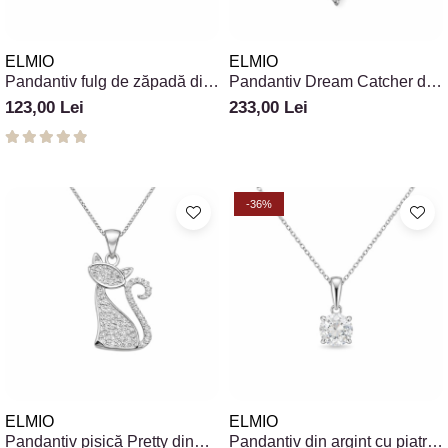
ELMIO
ELMIO
Pandantiv fulg de zăpadă din
Pandantiv Dream Catcher din
argint 925 cu pietre
argint 925 cu zirconiu
123,00 Lei
233,00 Lei
-36%
ELMIO
ELMIO
Pandantiv pisică Pretty din
Pandantiv din argint cu piatra