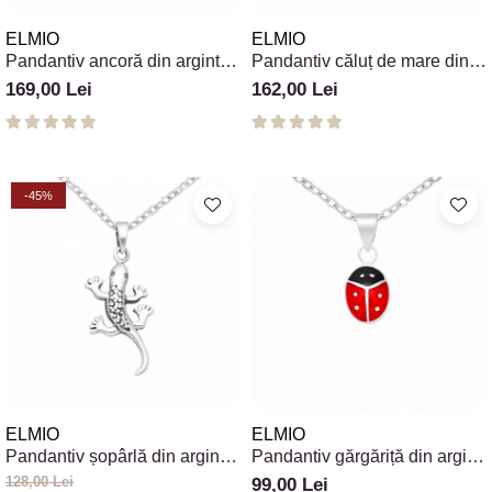
ELMIO
ELMIO
Pandantiv ancoră din argint
Pandantiv căluț de mare din
925
argint 925
169,00 Lei
162,00 Lei
-45%
ELMIO
ELMIO
Pandantiv șopârlă din argint
Pandantiv gărgăriță din argint
925
925 cu email colorat
128,00 Lei
99,00 Lei