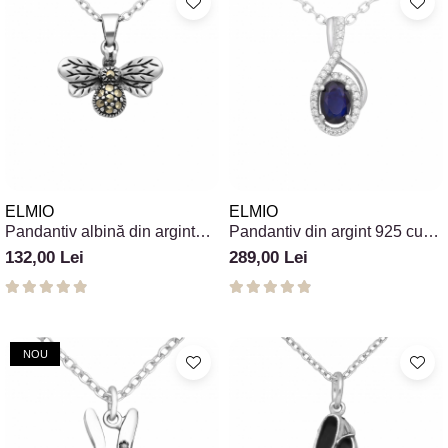
ELMIO
ELMIO
Pandantiv albină din argint
Pandantiv din argint 925 cu
925 cu marcasite
safir albastru și cubic zirconia
132,00 Lei
289,00 Lei
NOU