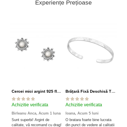
Experiențe Prețioase
Cercei mici argint 925 floare patinată cu sidef alb
Brățară Fixă Deschisă Tip Cuff din Argint 925
Achizitie verificata
Achizitie verificata
Achi
Birleanu Anca,
Acum 1 luna
Ioana,
Acum 5 luni
Ște
Sunt superbi! Argint de
O bratara foarte bine lucrata
Inel
calitate, vă recomand cu drag!
din punct de vedere al calitatii
desc