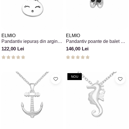
ELMIO
ELMIO
Pandantiv iepuraș din argint
Pandantiv poante de balet din
925 model Honey Bunny
argint 925
122,00 Lei
146,00 Lei
NOU