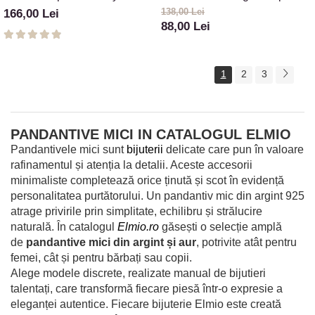
argint 925 cu pietre
alba 1P-82
138,00 Lei
166,00 Lei
88,00 Lei
1
2
3
PANDANTIVE MICI IN CATALOGUL ELMIO
Pandantivele mici sunt
bijuterii
delicate care pun în valoare
rafinamentul și atenția la detalii. Aceste accesorii
minimaliste completează orice ținută și scot în evidență
personalitatea purtătorului. Un pandantiv mic din argint 925
atrage privirile prin simplitate, echilibru și strălucire
naturală. În catalogul
Elmio.ro
găsești o selecție amplă
de
pandantive mici din argint și aur
, potrivite atât pentru
femei, cât și pentru bărbați sau copii.
Alege modele discrete, realizate manual de bijutieri
talentați, care transformă fiecare piesă într-o expresie a
eleganței autentice. Fiecare bijuterie Elmio este creată