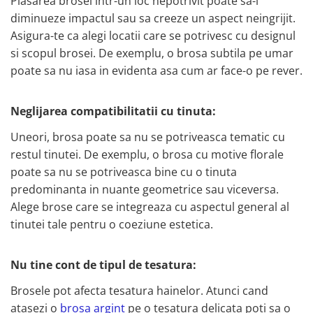
Plasarea brosei intr-un loc nepotrivit poate sa-i
diminueze impactul sau sa creeze un aspect neingrijit.
Asigura-te ca alegi locatii care se potrivesc cu designul
si scopul brosei. De exemplu, o brosa subtila pe umar
poate sa nu iasa in evidenta asa cum ar face-o pe rever.
Neglijarea compatibilitatii cu tinuta:
Uneori, brosa poate sa nu se potriveasca tematic cu
restul tinutei. De exemplu, o brosa cu motive florale
poate sa nu se potriveasca bine cu o tinuta
predominanta in nuante geometrice sau viceversa.
Alege brose care se integreaza cu aspectul general al
tinutei tale pentru o coeziune estetica.
Nu tine cont de tipul de tesatura:
Brosele pot afecta tesatura hainelor. Atunci cand
atasezi o
brosa argint
pe o tesatura delicata poti sa o