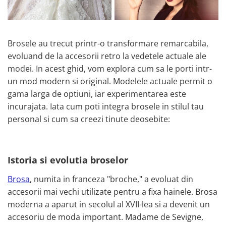
Colectia „ Bijuterii Rodiate ”
Cadouri Mos Nicolae
Lantisoare
Colectia „ Bijuterii cu Email ”
Cadouri Craciun
Vezi toate
Vezi toate
Cadouri de Lux
BRATARI
Brosele au trecut printr-o transformare remarcabila,
Cadouri Corporate
Bratari Argint
evoluand de la accesorii retro la vedetele actuale ale
Vezi toate
Bratari de Mana
modei. In acest ghid, vom explora cum sa le porti intr-
Bratari de Glezna
un mod modern si original. Modelele actuale permit o
Bratari cu Pietre
gama larga de optiuni, iar experimentarea este
Vezi toate
incurajata. Iata cum poti integra brosele in stilul tau
BROSE
personal si cum sa creezi tinute deosebite:
VEZI TOATE BIJUTERIILE ELMIO
Istoria si evolutia broselor
Brosa
, numita in franceza "broche," a evoluat din
accesorii mai vechi utilizate pentru a fixa hainele. Brosa
moderna a aparut in secolul al XVII-lea si a devenit un
accesoriu de moda important. Madame de Sevigne,