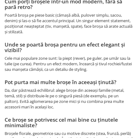
Cum porți broșele într-un mod modern, fără să
pară retro?
Poartă broșa pe piese basic (cămașă albă, pulover simplu, sacou,
denim) și las-o să fie accentul principal. Un singur element statement,
poziționat neașteptat (tiv, manșetă, spate), face broșa să arate actuală
și stilizată.
Unde se poartă broșa pentru un efect elegant și
vizibil?
Cele mai populare zone sunt: la piept (rever), pe guler, pe umăr sau la
talie (pe curea). Pentru un efect modern, încearcă și tivul rochiei/fustei
sau manșeta cămășii, ca un detaliu de styling.
Pot purta mai multe broșe în aceeași ținută?
Da, dar păstrează echilibrul: alege broșe din aceeași familie (metal,
temă, stil) și distribuie-le pe o singură piesă (de exemplu, pe un
palton). Evită aglomerarea pe zone mici și nu combina prea multe
accesorii mari în același loc.
Ce broșe se potrivesc cel mai bine cu ținutele
minimaliste?
Broșele florale, geometrice sau cu motive discrete (stea, frunză, perlă)