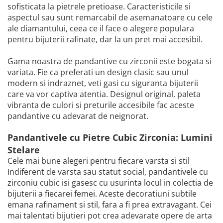
sofisticata la pietrele pretioase. Caracteristicile si
aspectul sau sunt remarcabil de asemanatoare cu cele
ale diamantului, ceea ce il face o alegere populara
pentru bijuterii rafinate, dar la un pret mai accesibil.
Gama noastra de pandantive cu zirconii este bogata si
variata. Fie ca preferati un design clasic sau unul
modern si indraznet, veti gasi cu siguranta bijuterii
care va vor captiva atentia. Designul original, paleta
vibranta de culori si preturile accesibile fac aceste
pandantive cu adevarat de neignorat.
Pandantivele cu Pietre Cubic Zirconia: Lumini
Stelare
Cele mai bune alegeri pentru fiecare varsta si stil
Indiferent de varsta sau statut social, pandantivele cu
zirconiu cubic isi gasesc cu usurinta locul in colectia de
bijuterii a fiecarei femei. Aceste decoratiuni subtile
emana rafinament si stil, fara a fi prea extravagant. Cei
mai talentati bijutieri pot crea adevarate opere de arta