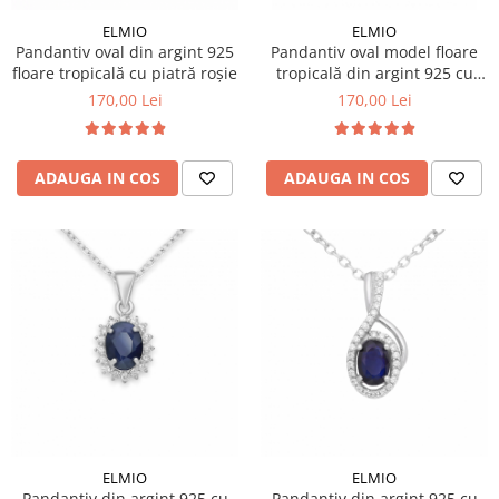
Colectia „ Bijuterii Rodiate ”
Cadouri Mos Nicolae
Lantisoare
ELMIO
ELMIO
Colectia „ Bijuterii cu Email ”
Cadouri Craciun
Vezi toate
Pandantiv oval din argint 925
Pandantiv oval model floare
Vezi toate
Cadouri de Lux
floare tropicală cu piatră roșie
tropicală din argint 925 cu
BRATARI
zirconia
170,00 Lei
170,00 Lei
Cadouri Corporate
Bratari Argint
Vezi toate
Bratari de Mana
Bratari de Glezna
ADAUGA IN COS
ADAUGA IN COS
Bratari cu Pietre
Vezi toate
BROSE
VEZI TOATE BIJUTERIILE ELMIO
ELMIO
ELMIO
Pandantiv din argint 925 cu
Pandantiv din argint 925 cu