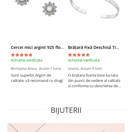
Cercei mici argint 925 floare patinată cu sidef alb
Brățară Fixă Deschisă Tip Cuff din Argint 925
Achizitie verificata
Achizitie verificata
Achi
Birleanu Anca,
Acum 1 luna
Ioana,
Acum 5 luni
Ște
Sunt superbi! Argint de
O bratara foarte bine lucrata
Ine
calitate, vă recomand cu drag!
din punct de vedere al calitatii
des
si conforma cu descrierea de
livr
pe site. Inca nu am purtat-o
ajun
suficient de mult ca sa vad
sup
cum se comporta in timp. A
a v
fost foarte bine protejata in
de 
BIJUTERII
timpul transportului si frumos
pent
ambalata. Not...