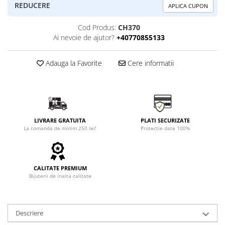
REDUCERE
APLICA CUPON
Cod Produs:
CH370
Ai nevoie de ajutor?
+40770855133
Adauga la Favorite
Cere informatii
LIVRARE GRATUITA
PLATI SECURIZATE
La comanda de minim 250 lei!
Protectie date 100%
CALITATE PREMIUM
Bijuterii de inalta calitate
Descriere