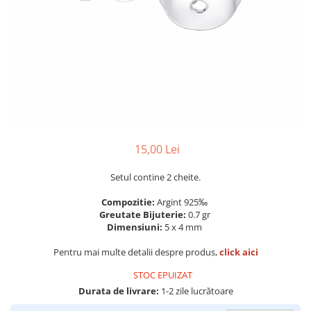
Colectia „ Bijuterii Rodiate ”
Cadouri Mos Nicolae
Lantisoare
Colectia „ Bijuterii cu Email ”
Cadouri Craciun
Vezi toate
Vezi toate
Cadouri de Lux
BRATARI
Cadouri Corporate
Bratari Argint
Vezi toate
Bratari de Mana
Bratari de Glezna
Bratari cu Pietre
Vezi toate
15,00 Lei
BROSE
Setul contine 2 cheite.
VEZI TOATE BIJUTERIILE ELMIO
Compozitie:
Argint 925‰
Greutate Bijuterie:
0.7 gr
Dimensiuni:
5 x 4 mm
Pentru mai multe detalii despre produs,
click aici
STOC EPUIZAT
Durata de livrare:
1-2 zile lucrătoare