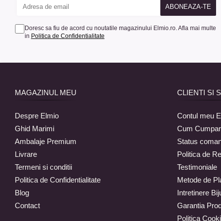
Doresc sa fiu de acord cu noutatile magazinului Elmio.ro. Afla mai multe
in
Politica de Confidentialitate
MAGAZINUL MEU
CLIENTI SI 
Despre Elmio
Contul meu E
Ghid Marimi
Cum Cumpar
Ambalaje Premium
Status coma
Livrare
Politica de Re
Termeni si conditii
Testimoniale
Politica de Confidentialitate
Metode de Pl
Blog
Intretinere Biju
Contact
Garantia Pro
Politica Cook