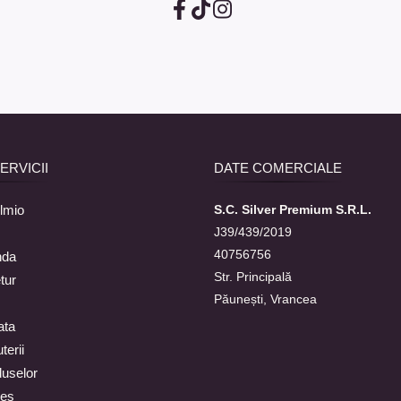
SERVICII
DATE COMERCIALE
lmio
S.C. Silver Premium S.R.L.
J39/439/2019
40756756
nda
Str. Principală
tur
Păunești, Vrancea
ata
terii
duselor
ies