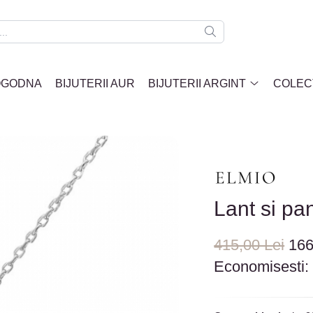
LOGODNA
BIJUTERII AUR
BIJUTERII ARGINT
COLECT
Lant si pa
415,00 Lei
166
Economisesti