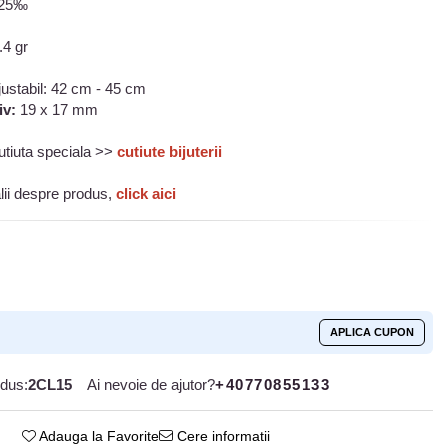
925‰
.4 gr
justabil: 42 cm - 45 cm
iv:
19 x 17 mm
 cutiuta speciala >>
cutiute bijuterii
lii despre produs,
click aici
APLICA CUPON
dus:
2CL15
Ai nevoie de ajutor?
+40770855133
Adauga la Favorite
Cere informatii