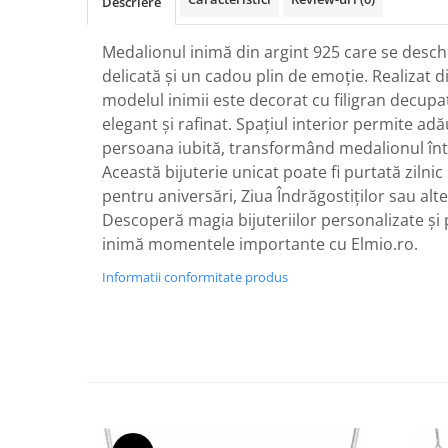
Descriere
Medalionul inimă din argint 925 care se deschi
delicată și un cadou plin de emoție. Realizat di
modelul inimii este decorat cu filigran decupa
elegant și rafinat. Spațiul interior permite ad
persoana iubită, transformând medalionul într
Această bijuterie unicat poate fi purtată zilni
pentru aniversări, Ziua Îndrăgostiților sau alte
Descoperă magia bijuteriilor personalizate ș
inimă momentele importante cu Elmio.ro.
Informatii conformitate produs