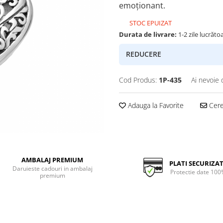
emoționant.
STOC EPUIZAT
Durata de livrare:
1-2 zile lucrăto
REDUCERE
Cod Produs:
1P-435
Ai nevoie 
Adauga la Favorite
Cere 
AMBALAJ PREMIUM
PLATI SECURIZA
Daruieste cadouri in ambalaj
Protectie date 100
premium