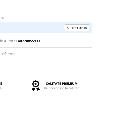
are
APLICA CUPON
de ajutor?
+40770855133
informatii
TE
CALITATE PREMIUM
%
Bijuterii de inalta calitate