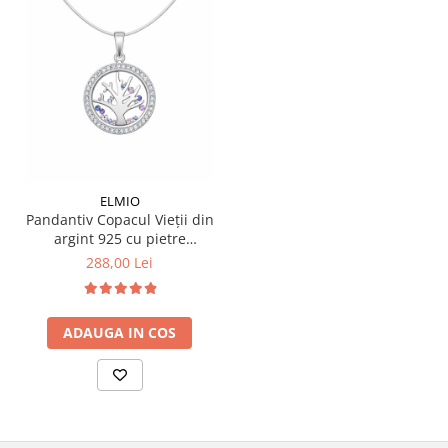
ELMIO
Pandantiv Copacul Vieții din
argint 925 cu pietre
colorate
288,00 Lei
ADAUGA IN COS