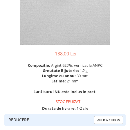
Colectia „ Bijuterii Rodiate ”
Cadouri Mos Nicolae
Lantisoare
Colectia „ Bijuterii cu Email ”
Cadouri Craciun
Vezi toate
Vezi toate
Cadouri de Lux
BRATARI
Cadouri Corporate
Bratari Argint
Vezi toate
Bratari de Mana
Bratari de Glezna
Bratari cu Pietre
138,00 Lei
Vezi toate
Compozitie:
Argint 925‰, verificat la ANPC
BROSE
Greutate Bijuterie:
1,2 g
Lungime cu anou:
30 mm
VEZI TOATE BIJUTERIILE ELMIO
Latime:
21 mm
Lantisor
ul NU este inclus in pret.
STOC EPUIZAT
Durata de livrare:
1-2 zile
REDUCERE
APLICA CUPON