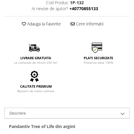
Cod Produs:
1P-132
Ai nevoie de ajutor?
+40770855133
Adauga la Favorite
Cere informatii
LIVRARE GRATUITA
PLATI SECURIZATE
La comanda de minim 250 lei!
Protectie date 100%
CALITATE PREMIUM
Bijuterii de inalta calitate
Descriere
Pandantiv Tree of Life din argint