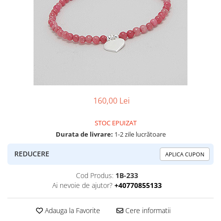
Colectia „ Bijuterii Rodiate ”
Cadouri Mos Nicolae
Lantisoare
Colectia „ Bijuterii cu Email ”
Cadouri Craciun
Vezi toate
Vezi toate
Cadouri de Lux
BRATARI
Cadouri Corporate
Bratari Argint
Vezi toate
Bratari de Mana
Bratari de Glezna
Bratari cu Pietre
160,00 Lei
Vezi toate
BROSE
STOC EPUIZAT
VEZI TOATE BIJUTERIILE ELMIO
Durata de livrare:
1-2 zile lucrătoare
REDUCERE
APLICA CUPON
Cod Produs:
1B-233
Ai nevoie de ajutor?
+40770855133
Adauga la Favorite
Cere informatii