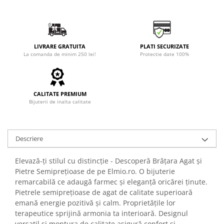
LIVRARE GRATUITA
PLATI SECURIZATE
La comanda de minim 250 lei!
Protectie date 100%
CALITATE PREMIUM
Bijuterii de inalta calitate
Descriere
Elevază-ți stilul cu distincție - Descoperă Brățara Agat și
Pietre Semiprețioase de pe Elmio.ro. O bijuterie
remarcabilă ce adaugă farmec și eleganță oricărei ținute.
Pietrele semiprețioase de agat de calitate superioară
emană energie pozitivă și calm. Proprietățile lor
terapeutice sprijină armonia ta interioară. Designul
versatil și montura de calitate asigură confort și