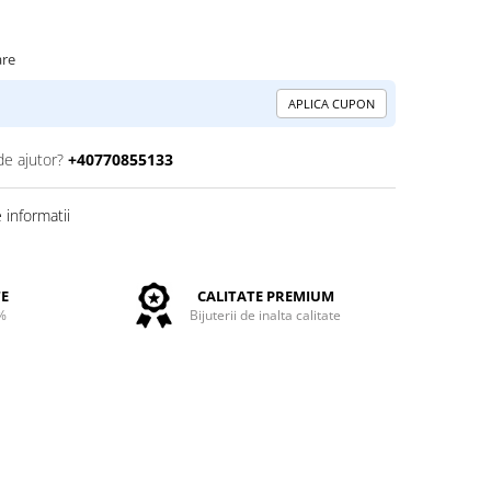
are
APLICA CUPON
de ajutor?
+40770855133
informatii
TE
CALITATE PREMIUM
%
Bijuterii de inalta calitate