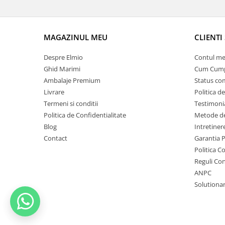
MAGAZINUL MEU
CLIENTI 
Despre Elmio
Contul me
Ghid Marimi
Cum Cum
Ambalaje Premium
Status c
Livrare
Politica d
Termeni si conditii
Testimoni
Politica de Confidentialitate
Metode de
Blog
Intretinere
Contact
Garantia 
Politica C
Reguli Co
ANPC
Solutionare