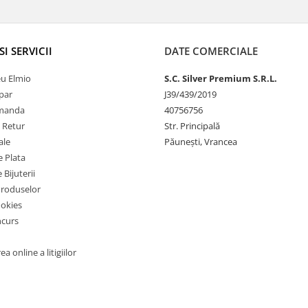
SI SERVICII
DATE COMERCIALE
u Elmio
S.C. Silver Premium S.R.L.
par
J39/439/2019
omanda
40756756
e Retur
Str. Principală
ale
Păunești, Vrancea
 Plata
 Bijuterii
Produselor
ookies
ncurs
a online a litigiilor