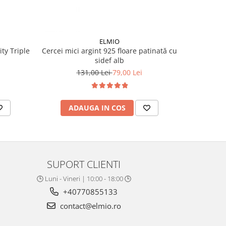
ELMIO
ity Triple
Cercei mici argint 925 floare patinată cu
Cercei stel
sidef alb
131,00 Lei
79,00 Lei
ADAUGA IN COS
AD
SUPORT CLIENTI
🕒 Luni - Vineri | 10:00 - 18:00 🕒
+40770855133
contact@elmio.ro