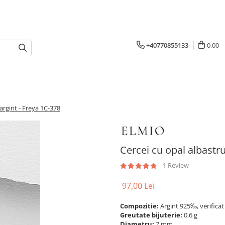
+40770855133
0,00
argint - Freya 1C-378
Cercei cu opal albastru
1 Review
97,00 Lei
Compozitie:
Argint 925‰, verifica
Greutate bijuterie:
0.6 g
Diametru:
7 mm