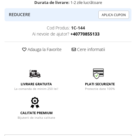
Durata de livrare:
1-2 zile lucrătoare
REDUCERE
APLICA CUPON
Cod Produs:
1C-144
Ai nevoie de ajutor?
+40770855133
Adauga la Favorite
Cere informatii
LIVRARE GRATUITA
PLATI SECURIZATE
La comanda de minim 250 lei!
Protectie date 100%
CALITATE PREMIUM
Bijuterii de inalta calitate