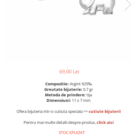
Colectia „ Bijuterii Rodiate ”
Cadouri Mos Nicolae
Lantisoare
Colectia „ Bijuterii cu Email ”
Cadouri Craciun
Vezi toate
Vezi toate
Cadouri de Lux
BRATARI
Cadouri Corporate
Bratari Argint
Vezi toate
Bratari de Mana
Bratari de Glezna
Bratari cu Pietre
Vezi toate
BROSE
69,00 Lei
VEZI TOATE BIJUTERIILE ELMIO
Compozitie:
Argint 925‰
Greutate bijuterie:
0.7 gr
Metoda de prindere:
tija
Dimensiuni:
11 x 7 mm
Ofera bijuteria intr-o cutiuta speciala >>
cutiute bijuterii
Pentru mai multe detalii despre produs,
click aici
STOC EPUIZAT